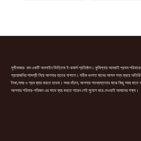
(natural
পোকা
black1)
)
3gm
400
quantity
ml
quantity
সুখীবাজার .কম একটি অনলাইন ভিত্তিক ই-কমার্স প্রতিষ্ঠান। কুমিল্লায় আমরাই প্রথম পরিবারে
প্রয়োজনিয় সামগ্রী নিয়ে আপনার হাতের নাগালে। সঠিক গুনগত মানের আসল পন্য ক্রয়ে অতিরি
টাকা,সময় ও শ্রম ব্যায় করতে হবেনা। সময় বাঁচান, আপনার শতব্যস্ততার মাঝে কিছু সময় যাতে
আপনার পরিবার-পরিজন এর সাথে ব্যয় করতে পারেন সেই সুযোগ করে দেওয়াই আমাদের লক্ষ্য।