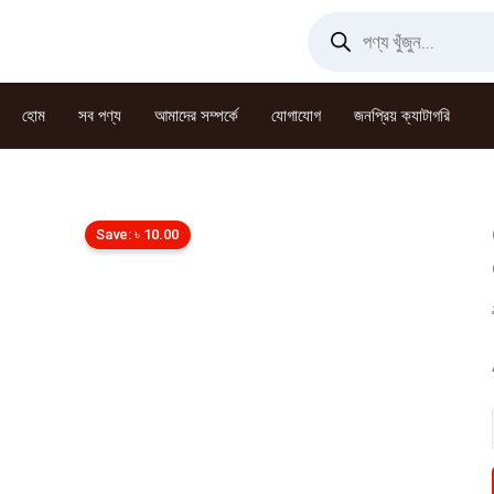
Skip
Products
search
to
content
হোম
সব পণ্য
আমাদের সম্পর্কে
যোগাযোগ
জনপ্রিয় ক্যাটাগরি
Save:
৳
10.00