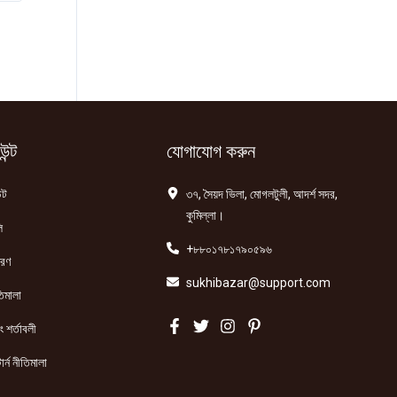
ন্ট
যোগাযোগ করুন
্ট
৩৭, সৈয়দ ভিলা, মোগলটুলী, আদর্শ সদর,
কুমিল্লা।
ি
+৮৮০১৭৮১৭৯০৫৯৬
তরণ
sukhibazar@support.com
িমালা
 শর্তাবলী
ার্ন নীতিমালা