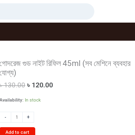
গোদরেজ গুড নাইট রিফিল 45ml (সব মেশিনে ব্যবহার
যোগ্য)
Original
Current
৳
130.00
৳
120.00
price
price
was:
is:
Availability:
In stock
৳ 130.00.
৳ 120.00.
গোদরেজ
-
+
গুড
নাইট
Add to cart