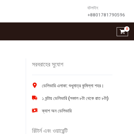
হটলাইন:
+8801781790596
সরবরাহের সুযোগ
ডেলিভারি এলাকা: শুধুমাত্র কুমিল্লা শহর।
১ ঘন্টায় ডেলিভারি (সকাল ৮টা থেকে রাত ৮টা)
ক্যাশ অন ডেলিভারি
রিটার্ন এবং ওয়ারেন্টি