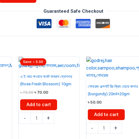
রিফিল
45ml
Guaranteed Safe Checkout
(সব
মেশিনে
ব্যবহার
যোগ্য)
quantity
Save:
৳
5.00
এ.ই.আর পাওয়ার পকেট বাথরুম ফ্রেশনার
(Rose Fresh Blossom) 10gm
গোদরেজ এক্সপার্ট রিচ ক্রিম হেয়ার কালার
Original
Current
৳
75.00
৳
70.00
(burgundy) 20ml+20gm
price
price
t
৳
50.00
was:
is:
Add to cart
৳ 75.00.
৳ 70.00.
Add to cart
0.
এ.ই.আর
-
+
পাওয়ার
গোদরেজ
-
+
পকেট
এক্সপার্ট
বাথরুম