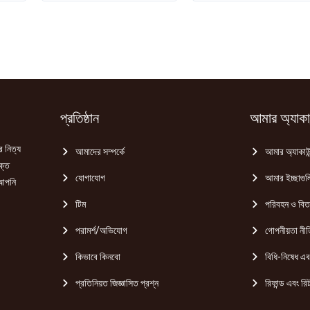
রিচ
ফ্রেশনার
ক্রিম
(Rose
হেয়ার
Fresh
কালার
Blossom)
(burgundy)
10gm
20ml+20gm
quantity
quantity
প্রতিষ্ঠান
আমার অ্যাকাউ
র নিত্য
আমাদের সম্পর্কে
আমার অ্যাকাউন
ক্ত
যোগাযোগ
আমার ইচ্ছাগুল
 আপনি
টিম
পরিবহন ও বি
পরামর্শ/অভিযোগ
গোপনীয়তা নীত
কিভাবে কিনবো
বিধি-নিষেধ এবং
প্রতিনিয়ত জিজ্ঞাসিত প্রশ্ন
রিফান্ড এবং রিট