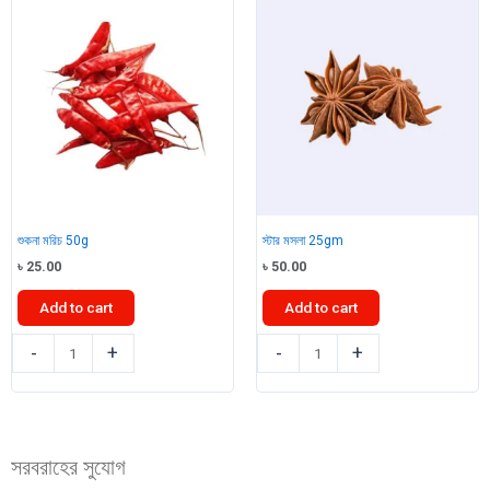
শুকনা মরিচ 50g
স্টার মসলা 25gm
৳
25.00
৳
50.00
Add to cart
Add to cart
শুকনা
স্টার
-
+
-
+
মরিচ
মসলা
50g
25gm
quantity
quantity
সরবরাহের সুযোগ