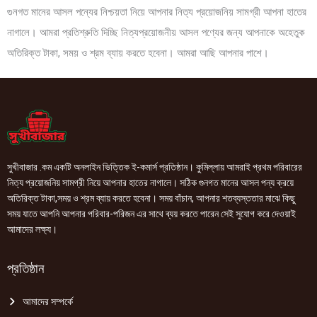
গুনগত মানের আসল পন্যের নিশ্চয়তা নিয়ে আপনার নিত্য প্রয়োজনিয় সামগ্রী আপনা হাতের
নাগালে। আমরা প্রতিশ্রুতি দিচ্ছি নিত্যপ্রয়োজনীয় আসল পণ্যের জন্য আপনাকে অহেতুক
অতিরিক্ত টাকা, সময় ও শ্রম ব্যায় করতে হবেনা। আমরা আছি আপনার পাশে।
সুখীবাজার .কম একটি অনলাইন ভিত্তিক ই-কমার্স প্রতিষ্ঠান। কুমিল্লায় আমরাই প্রথম পরিবারের
নিত্য প্রয়োজনিয় সামগ্রী নিয়ে আপনার হাতের নাগালে। সঠিক গুনগত মানের আসল পন্য ক্রয়ে
অতিরিক্ত টাকা,সময় ও শ্রম ব্যায় করতে হবেনা। সময় বাঁচান, আপনার শতব্যস্ততার মাঝে কিছু
সময় যাতে আপনি আপনার পরিবার-পরিজন এর সাথে ব্যয় করতে পারেন সেই সুযোগ করে দেওয়াই
আমাদের লক্ষ্য।
প্রতিষ্ঠান
আমাদের সম্পর্কে