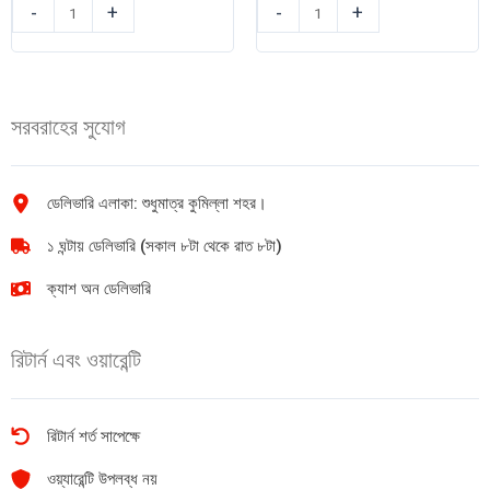
নাইট
Sunbit
-
+
-
+
গার্ড
Lemon
কয়েল
Force
1Box
300
quantity
gm
সরবরাহের সুযোগ
quantity
ডেলিভারি এলাকা: শুধুমাত্র কুমিল্লা শহর।
১ ঘন্টায় ডেলিভারি (সকাল ৮টা থেকে রাত ৮টা)
ক্যাশ অন ডেলিভারি
রিটার্ন এবং ওয়ারেন্টি
রিটার্ন শর্ত সাপেক্ষে
ওয়্যারেন্টি উপলব্ধ নয়