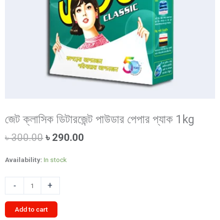
জেট ক্লাসিক ডিটারজেন্ট পাউডার পেপার প্যাক 1kg
Original
Current
৳
300.00
৳
290.00
price
price
was:
is:
Availability:
In stock
৳ 300.00.
৳ 290.00.
জেট
-
+
ক্লাসিক
ডিটারজেন্ট
Add to cart
পাউডার