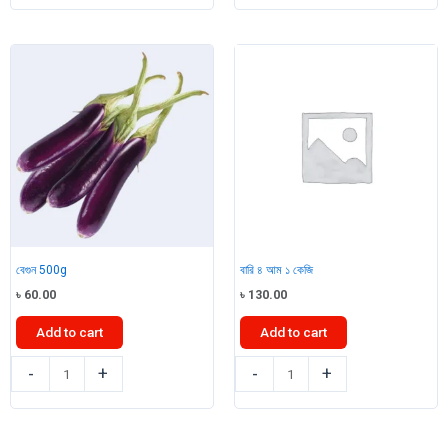
quantity
250g
quantity
বেগুন 500g
বারি ৪ আম ১ কেজি
৳
60.00
৳
130.00
Add to cart
Add to cart
বেগুন
বারি
-
+
-
+
500g
৪
quantity
আম
১