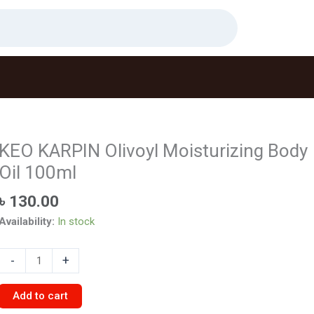
KEO KARPIN Olivoyl Moisturizing Body
Oil 100ml
৳
130.00
Availability:
In stock
KEO
-
+
KARPIN
Olivoyl
Add to cart
Moisturizing