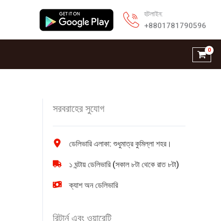
হটলাইন:
+8801781790596
সরবরাহের সুযোগ
ডেলিভারি এলাকা: শুধুমাত্র কুমিল্লা শহর।
১ ঘন্টায় ডেলিভারি (সকাল ৮টা থেকে রাত ৮টা)
ক্যাশ অন ডেলিভারি
রিটার্ন এবং ওয়ারেন্টি