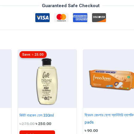
Body
Guaranteed Safe Checkout
Oil
100ml
quantity
Save:
৳
25.00
ফ্রিডম রেগুলার ফ্লো স্যানিটারি ন্যাপকি
কিউট নারকেল তেল 330ml
pads
t
Original
Current
৳
275.00
৳
250.00
price
price
৳
90.00
was:
is: