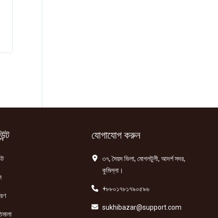
ন্ট
যোগাযোগ করুন
্ট
৩৭, সৈয়দ ভিলা, মোগলটুলী, আদর্শ সদর,
কুমিল্লা।
ি
+৮৮০১৭৮১৭৯০৫৯৬
তরণ
sukhibazar@support.com
িমালা