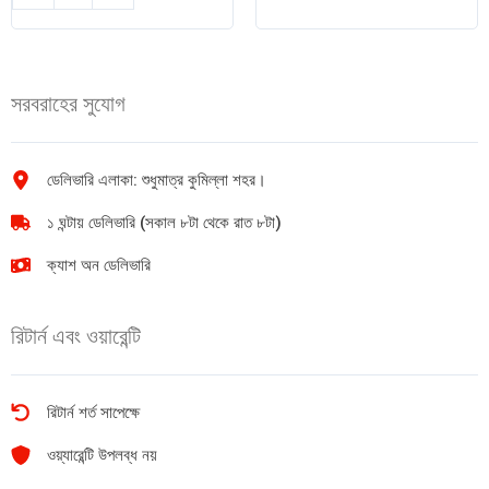
সাবান
নারকেল
৭৫গ্রাম
তেল
৪+১
500ml
ফ্রি
quantity
সরবরাহের সুযোগ
quantity
ডেলিভারি এলাকা: শুধুমাত্র কুমিল্লা শহর।
১ ঘন্টায় ডেলিভারি (সকাল ৮টা থেকে রাত ৮টা)
ক্যাশ অন ডেলিভারি
রিটার্ন এবং ওয়ারেন্টি
রিটার্ন শর্ত সাপেক্ষে
ওয়্যারেন্টি উপলব্ধ নয়