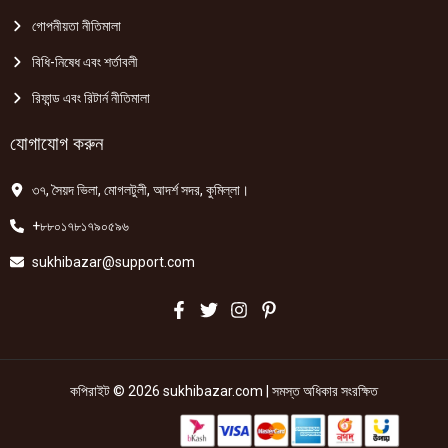
গোপনীয়তা নীতিমালা
বিধি-নিষেধ এবং শর্তাবলী
রিফান্ড এবং রিটার্ন নীতিমালা
যোগাযোগ করুন
৩৭, সৈয়দ ভিলা, মোগলটুলী, আদর্শ সদর, কুমিল্লা।
+৮৮০১৭৮১৭৯০৫৯৬
sukhibazar@support.com
কপিরাইট © 2026 sukhibazar.com | সমস্ত অধিকার সংরক্ষিত