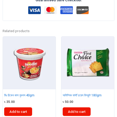
75g
quantity
Related products
মিঃ চিকেন কাপ নুডলস 40gm
অলিম্পিক ফার্স্ট চয়েস বিস্কুট 180gm
৳
35.00
৳
50.00
Add to cart
Add to cart