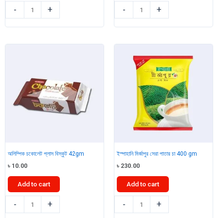
মিঃ
অলিম্পিক
-
+
-
+
চিকেন
ফার্স্ট
কাপ
চয়েস
নুডলস
বিস্কুট
40gm
180gm
quantity
quantity
অলিম্পিক চকোলেট প্লাস বিস্কুট 42gm
ইস্পাহানি মির্জাপুর সেরা পাতার চা 400 gm
৳
10.00
৳
230.00
Add to cart
Add to cart
অলিম্পিক
ইস্পাহানি
-
+
-
+
চকোলেট
মির্জাপুর