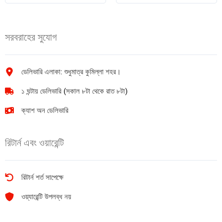
প্লাস
সেরা
বিস্কুট
পাতার
42gm
চা
সরবরাহের সুযোগ
quantity
400
gm
quantity
ডেলিভারি এলাকা: শুধুমাত্র কুমিল্লা শহর।
১ ঘন্টায় ডেলিভারি (সকাল ৮টা থেকে রাত ৮টা)
ক্যাশ অন ডেলিভারি
রিটার্ন এবং ওয়ারেন্টি
রিটার্ন শর্ত সাপেক্ষে
ওয়্যারেন্টি উপলব্ধ নয়