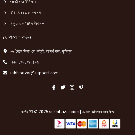
গোপনীয়তা নীতিমালা
বিধি-নিষেধ এবং শর্তাবলী
রিফান্ড এবং রিটার্ন নীতিমালা
যোগাযোগ করুন
৩৭, সৈয়দ ভিলা, মোগলটুলী, আদর্শ সদর, কুমিল্লা।
+৮৮০১৭৮১৭৯০৫৯৬
sukhibazar@support.com
কপিরাইট © 2026 sukhibazar.com | সমস্ত অধিকার সংরক্ষিত