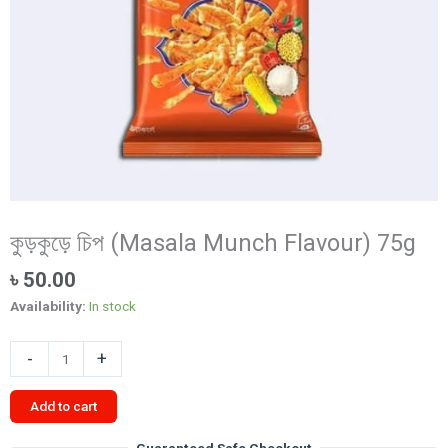
কুড়কুড়ে চিপ (Masala Munch Flavour) 75g
৳
50.00
Availability:
In stock
কুড়কুড়ে
-
+
চিপ
(Masala
Add to cart
Munch
Flavour)
Guaranteed Safe Checkout