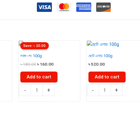
Save:
৳
20.00
লবঙ্গ ৷ লং 100g
ছোট এলাচ 100g
Original
Current
৳
180.00
৳
160.00
৳
520.00
price
price
was:
is:
Add to cart
Add to cart
৳ 180.00.
৳ 160.00.
লবঙ্গ
ছোট
-
+
-
+
৷
এলাচ
লং
100g
100g
quantity
quantity