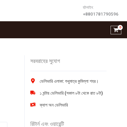
হটলাইন:
+8801781790596
সরবরাহের সুযোগ
ডেলিভারি এলাকা: শুধুমাত্র কুমিল্লা শহর।
১ ঘন্টায় ডেলিভারি (সকাল ৮টা থেকে রাত ৮টা)
ক্যাশ অন ডেলিভারি
রিটার্ন এবং ওয়ারেন্টি