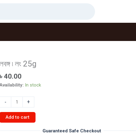
লবঙ্গ ৷ লং 25g
৳
40.00
Availability:
In stock
লবঙ্গ
-
+
লং
Add to cart
25g
quantity
Guaranteed Safe Checkout