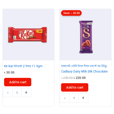
মিল্ক
চকলেট
সিল্ক
বার
ওরিও
105gm
Save:
৳
20.00
চকলেট
quantity
বার
40gm
quantity
ক্যাডবেরি ডেইরি মিল্ক সিল্ক চকলেট বার 55g
Kit Kat কিটক্যাট 2 ফিঙ্গার 11.9gm
Cadbury Dairy Milk Silk Chocolate
৳
30.00
Original
Current
৳
240.00
৳
220.00
Add to cart
price
price
was:
is:
Add to cart
৳ 240.00.
৳ 220.00.
Kit
-
+
ক্যাডবেরি
Kat
-
+
ডেইরি
কিটক্যাট
মিল্ক
2
সিল্ক
ফিঙ্গার