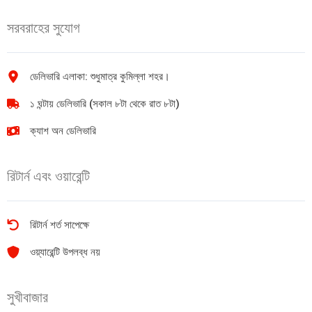
চকলেট
11.9gm
সরবরাহের সুযোগ
বার
quantity
55g
Cadbury
Dairy
ডেলিভারি এলাকা: শুধুমাত্র কুমিল্লা শহর।
Milk
১ ঘন্টায় ডেলিভারি (সকাল ৮টা থেকে রাত ৮টা)
Silk
Chocolate
ক্যাশ অন ডেলিভারি
quantity
রিটার্ন এবং ওয়ারেন্টি
রিটার্ন শর্ত সাপেক্ষে
ওয়্যারেন্টি উপলব্ধ নয়
সুখীবাজার