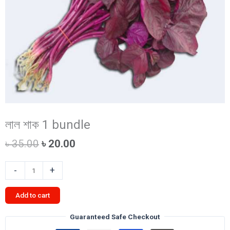
লাল শাক 1 bundle
Original
Current
৳
35.00
৳
20.00
price
price
was:
is:
লাল
-
+
৳ 35.00.
৳ 20.00.
শাক
1
Add to cart
bundle
quantity
Guaranteed Safe Checkout