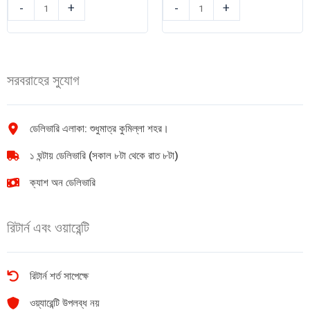
মালটা
প্যারাসুট
-
+
-
+
কার্স্টাড
বেবি
পাউডার
পাউডার
150g
200gm
quantity
quantity
সরবরাহের সুযোগ
ডেলিভারি এলাকা: শুধুমাত্র কুমিল্লা শহর।
১ ঘন্টায় ডেলিভারি (সকাল ৮টা থেকে রাত ৮টা)
ক্যাশ অন ডেলিভারি
রিটার্ন এবং ওয়ারেন্টি
রিটার্ন শর্ত সাপেক্ষে
ওয়্যারেন্টি উপলব্ধ নয়