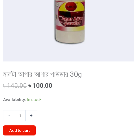
মালটা আগার আগার পাউডার 30g
Original
Current
৳
140.00
৳
100.00
price
price
was:
is:
Availability:
In stock
৳ 140.00.
৳ 100.00.
মালটা
-
+
আগার
আগার
Add to cart
পাউডার