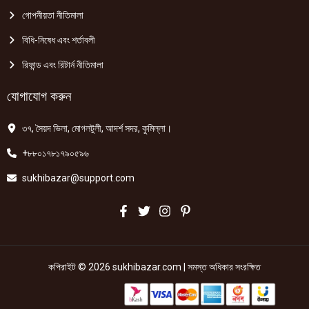
গোপনীয়তা নীতিমালা
বিধি-নিষেধ এবং শর্তাবলী
রিফান্ড এবং রিটার্ন নীতিমালা
যোগাযোগ করুন
৩৭, সৈয়দ ভিলা, মোগলটুলী, আদর্শ সদর, কুমিল্লা।
+৮৮০১৭৮১৭৯০৫৯৬
sukhibazar@support.com
কপিরাইট © 2026 sukhibazar.com | সমস্ত অধিকার সংরক্ষিত