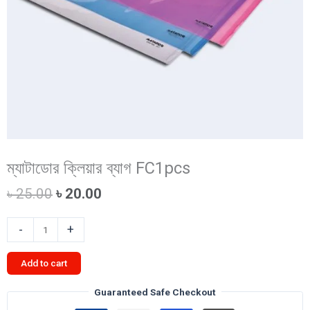
ম্যাটাডোর ক্লিয়ার ব্যাগ FC1pcs
Original
Current
৳
25.00
৳
20.00
price
price
was:
is:
ম্যাটাডোর
-
+
৳ 25.00.
৳ 20.00.
ক্লিয়ার
ব্যাগ
Add to cart
FC1pcs
quantity
Guaranteed Safe Checkout