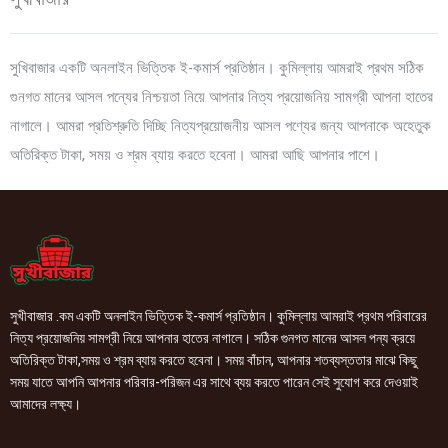
সুখিবাজার একটি অনলাইন ভিত্তিক ই-কমার্স প্রতিষ্ঠান। কুমিল্লায় আমরাই প্রথম সঠিক
গুনগত মানের আসল পন্যের নিশ্চয়তা নিয়ে আপনার নিত্য প্রয়োজনিয় সামগ্রী আপনা হাতের
নাগালে। আমরা প্রতিশ্রুতি দিচ্ছি নিত্যপ্রয়োজনীয় আসল পণ্যের জন্য আপনাকে অহেতুক
অতিরিক্ত টাকা, সময় ও শ্রম ব্যায় করতে হবেনা। আমরা আছি আপনার পাশে।
সুখীবাজার .কম একটি অনলাইন ভিত্তিক ই-কমার্স প্রতিষ্ঠান। কুমিল্লায় আমরাই প্রথম পরিবারের
নিত্য প্রয়োজনিয় সামগ্রী নিয়ে আপনার হাতের নাগালে। সঠিক গুনগত মানের আসল পন্য ক্রয়ে
অতিরিক্ত টাকা,সময় ও শ্রম ব্যায় করতে হবেনা। সময় বাঁচান, আপনার শতব্যস্ততার মাঝে কিছু
সময় যাতে আপনি আপনার পরিবার-পরিজন এর সাথে ব্যয় করতে পারেন সেই সুযোগ করে দেওয়াই
আমাদের লক্ষ্য।