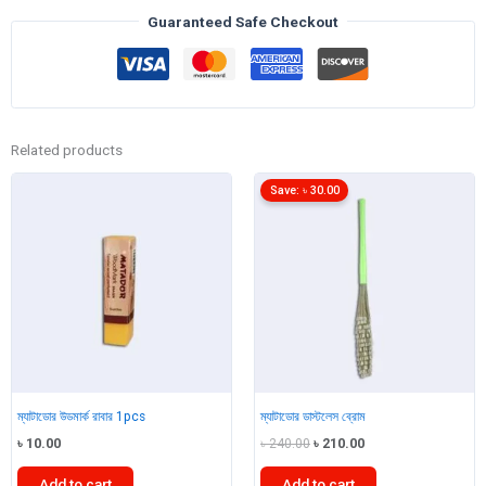
Guaranteed Safe Checkout
Related products
Save:
৳
30.00
ম্যাটাডোর উডমার্ক রাবার 1pcs
ম্যাটাডোর ডাস্টলেস ব্রোম
Original
Current
৳
10.00
৳
240.00
৳
210.00
price
price
was:
is:
Add to cart
Add to cart