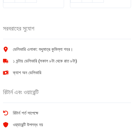
ফ্লোর
টয়লেট
হ্যান্ড
ব্রাশ
ব্রাশ
quantity
(ছোট)
সরবরাহের সুযোগ
quantity
ডেলিভারি এলাকা: শুধুমাত্র কুমিল্লা শহর।
১ ঘন্টায় ডেলিভারি (সকাল ৮টা থেকে রাত ৮টা)
ক্যাশ অন ডেলিভারি
রিটার্ন এবং ওয়ারেন্টি
রিটার্ন শর্ত সাপেক্ষে
ওয়্যারেন্টি উপলব্ধ নয়