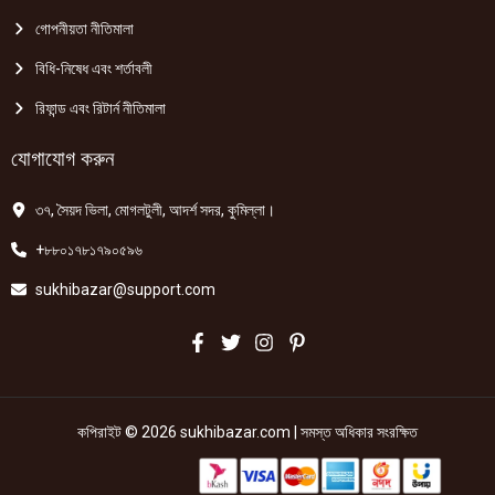
গোপনীয়তা নীতিমালা
বিধি-নিষেধ এবং শর্তাবলী
রিফান্ড এবং রিটার্ন নীতিমালা
যোগাযোগ করুন
৩৭, সৈয়দ ভিলা, মোগলটুলী, আদর্শ সদর, কুমিল্লা।
+৮৮০১৭৮১৭৯০৫৯৬
sukhibazar@support.com
কপিরাইট © 2026 sukhibazar.com | সমস্ত অধিকার সংরক্ষিত