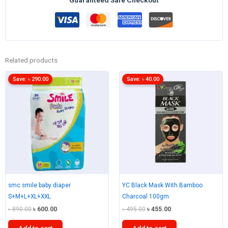
40ml
quantity
Related products
Save:
৳
290.00
Save:
৳
40.00
smc smile baby diaper
YC Black Mask With Bamboo
S+M+L+XL+XXL
Charcoal 100gm
Original
Current
Original
Current
৳
890.00
৳
600.00
৳
495.00
৳
455.00
price
price
price
price
was:
is:
was:
is:
Add to cart
Add to cart