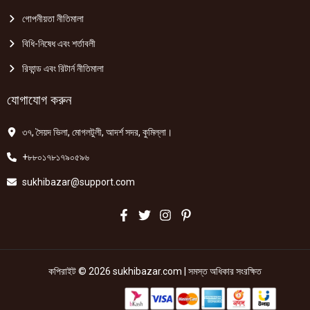
গোপনীয়তা নীতিমালা
বিধি-নিষেধ এবং শর্তাবলী
রিফান্ড এবং রিটার্ন নীতিমালা
যোগাযোগ করুন
৩৭, সৈয়দ ভিলা, মোগলটুলী, আদর্শ সদর, কুমিল্লা।
+৮৮০১৭৮১৭৯০৫৯৬
sukhibazar@support.com
কপিরাইট © 2026 sukhibazar.com | সমস্ত অধিকার সংরক্ষিত