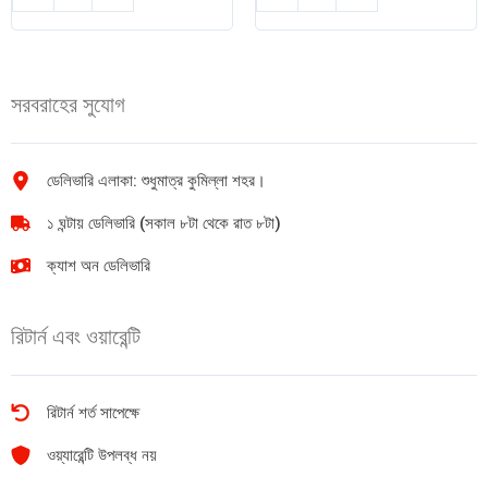
স্যানিটারি
সাবান
ন্যাপকিন
(Pure
8
Milk)
Pads
150g
সরবরাহের সুযোগ
quantity
quantity
ডেলিভারি এলাকা: শুধুমাত্র কুমিল্লা শহর।
১ ঘন্টায় ডেলিভারি (সকাল ৮টা থেকে রাত ৮টা)
ক্যাশ অন ডেলিভারি
রিটার্ন এবং ওয়ারেন্টি
রিটার্ন শর্ত সাপেক্ষে
ওয়্যারেন্টি উপলব্ধ নয়