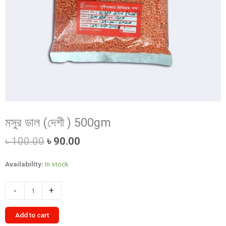
মসুর ডাল (দেশী ) 500gm
Original
Current
৳
100.00
৳
90.00
price
price
was:
is:
Availability:
In stock
৳ 100.00.
৳ 90.00.
মসুর
-
+
ডাল
(দেশী
Add to cart
)