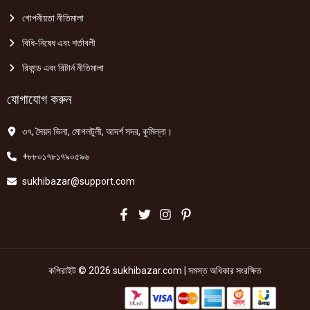
গোপনীয়তা নীতিমালা
বিধি-নিষেধ এবং শর্তাবলী
রিফান্ড এবং রিটার্ন নীতিমালা
যোগাযোগ করুন
৩৭, সৈয়দ ভিলা, মোগলটুলী, আদর্শ সদর, কুমিল্লা।
+৮৮০১৭৮১৭৯০৫৯৬
sukhibazar@support.com
কপিরাইট © 2026 sukhibazar.com | সমস্ত অধিকার সংরক্ষিত