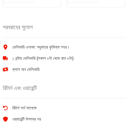
dal
ডাল
(খেসারি
(বড়
ডাল)
দানা)
-500gm
500gm
সরবরাহের সুযোগ
quantity
quantity
ডেলিভারি এলাকা: শুধুমাত্র কুমিল্লা শহর।
১ ঘন্টায় ডেলিভারি (সকাল ৮টা থেকে রাত ৮টা)
ক্যাশ অন ডেলিভারি
রিটার্ন এবং ওয়ারেন্টি
রিটার্ন শর্ত সাপেক্ষে
ওয়্যারেন্টি উপলব্ধ নয়