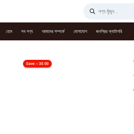
Skip
Products
search
to
content
হোম
সব পণ্য
আমাদের সম্পর্কে
যোগাযোগ
জনপ্রিয় ক্যাটাগরি
Save:
৳
30.00