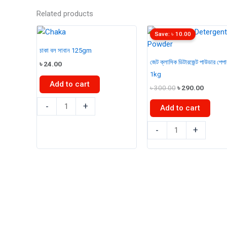
Related products
Save:
৳
10.00
চাকা বল সাবান 125gm
জেট ক্লাসিক ডিটারজেন্ট পাউডার পেপা
৳
24.00
1kg
Add to cart
Original
Curren
৳
300.00
৳
290.00
price
price
চাকা
was:
is:
-
+
Add to cart
৳ 300.00.
৳ 290.0
বল
জেট
সাবান
-
+
ক্লাসিক
125gm
ডিটারজেন্ট
quantity
পাউডার
পেপার
প্যাক
1kg
quantity