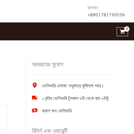
হটলাইন:
+8801781790596
সরবরাহের সুযোগ
ডেলিভারি এলাকা: শুধুমাত্র কুমিল্লা শহর।
১ ঘন্টায় ডেলিভারি (সকাল ৮টা থেকে রাত ৮টা)
ক্যাশ অন ডেলিভারি
রিটার্ন এবং ওয়ারেন্টি