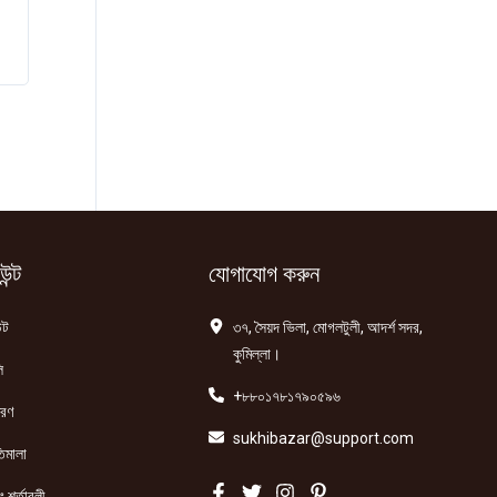
ন্ট
যোগাযোগ করুন
্ট
৩৭, সৈয়দ ভিলা, মোগলটুলী, আদর্শ সদর,
কুমিল্লা।
ি
+৮৮০১৭৮১৭৯০৫৯৬
তরণ
sukhibazar@support.com
িমালা
 শর্তাবলী