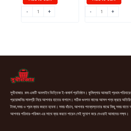
৳ 890.00.
৳ 640.00.
৳ 550.00.
৳ 540.0
টুইঙ্কেল
জুনিয়র
-
+
-
+
বেবি
হরলিক্স
ডায়াপার
(Stage
S(0-
2)
8)
500gm
42
quantity
pcs
quantity
সুখীবাজার .কম একটি অনলাইন ভিত্তিক ই-কমার্স প্রতিষ্ঠান। কুমিল্লায় আমরাই প্রথম পরিবারে
প্রয়োজনিয় সামগ্রী নিয়ে আপনার হাতের নাগালে। সঠিক গুনগত মানের আসল পন্য ক্রয়ে অতিরি
টাকা,সময় ও শ্রম ব্যায় করতে হবেনা। সময় বাঁচান, আপনার শতব্যস্ততার মাঝে কিছু সময় যাতে
আপনার পরিবার-পরিজন এর সাথে ব্যয় করতে পারেন সেই সুযোগ করে দেওয়াই আমাদের লক্ষ্য।