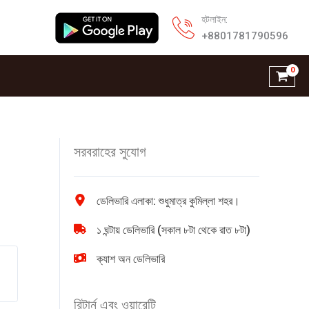
হটলাইন:
+8801781790596
সরবরাহের সুযোগ
ডেলিভারি এলাকা: শুধুমাত্র কুমিল্লা শহর।
১ ঘন্টায় ডেলিভারি (সকাল ৮টা থেকে রাত ৮টা)
ক্যাশ অন ডেলিভারি
রিটার্ন এবং ওয়ারেন্টি