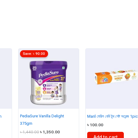
Save:
৳
90.00
PediaSure Vanilla Delight
m
Maril মেরিল বেবি টুথ পেষ্ট অরেন্জ 1pic
375gm
t
৳
100.00
Original
Current
৳
1,440.00
৳
1,350.00
price
price
Add to cart