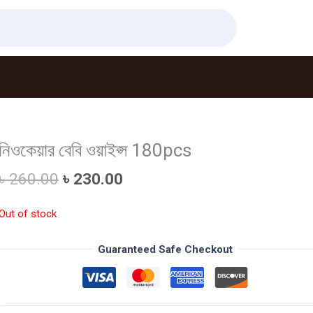
নিওকেয়ার বেবি ওয়াইপ্স 180pcs
Original
Current
৳
260.00
৳
230.00
price
price
was:
is:
Out of stock
৳ 260.00.
৳ 230.00.
Guaranteed Safe Checkout