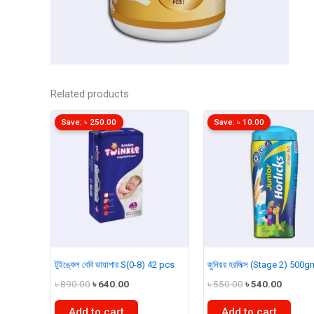
Related products
Save:
৳
250.00
Save:
৳
10.00
টুইঙ্কেল বেবি ডায়াপার S(0-8) 42 pcs
জুনিয়র হরলিক্স (Stage 2) 500g
Original
Current
Original
Curren
৳
890.00
৳
640.00
৳
550.00
৳
540.00
price
price
price
price
was:
is:
was:
is:
Add to cart
Add to cart