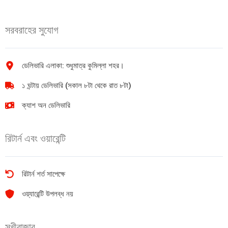
1
টুথ
pic
পেষ্ট
সরবরাহের সুযোগ
quantity
স্ট্রবেরি
45
g
1pic
ডেলিভারি এলাকা: শুধুমাত্র কুমিল্লা শহর।
quantity
১ ঘন্টায় ডেলিভারি (সকাল ৮টা থেকে রাত ৮টা)
ক্যাশ অন ডেলিভারি
রিটার্ন এবং ওয়ারেন্টি
রিটার্ন শর্ত সাপেক্ষে
ওয়্যারেন্টি উপলব্ধ নয়
সুখীবাজার