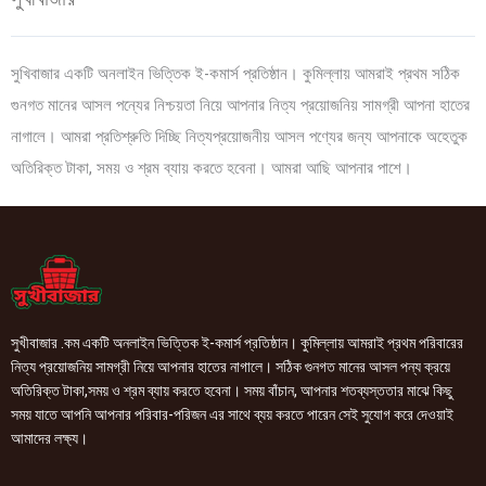
সুখিবাজার একটি অনলাইন ভিত্তিক ই-কমার্স প্রতিষ্ঠান। কুমিল্লায় আমরাই প্রথম সঠিক
গুনগত মানের আসল পন্যের নিশ্চয়তা নিয়ে আপনার নিত্য প্রয়োজনিয় সামগ্রী আপনা হাতের
নাগালে। আমরা প্রতিশ্রুতি দিচ্ছি নিত্যপ্রয়োজনীয় আসল পণ্যের জন্য আপনাকে অহেতুক
অতিরিক্ত টাকা, সময় ও শ্রম ব্যায় করতে হবেনা। আমরা আছি আপনার পাশে।
সুখীবাজার .কম একটি অনলাইন ভিত্তিক ই-কমার্স প্রতিষ্ঠান। কুমিল্লায় আমরাই প্রথম পরিবারের
নিত্য প্রয়োজনিয় সামগ্রী নিয়ে আপনার হাতের নাগালে। সঠিক গুনগত মানের আসল পন্য ক্রয়ে
অতিরিক্ত টাকা,সময় ও শ্রম ব্যায় করতে হবেনা। সময় বাঁচান, আপনার শতব্যস্ততার মাঝে কিছু
সময় যাতে আপনি আপনার পরিবার-পরিজন এর সাথে ব্যয় করতে পারেন সেই সুযোগ করে দেওয়াই
আমাদের লক্ষ্য।