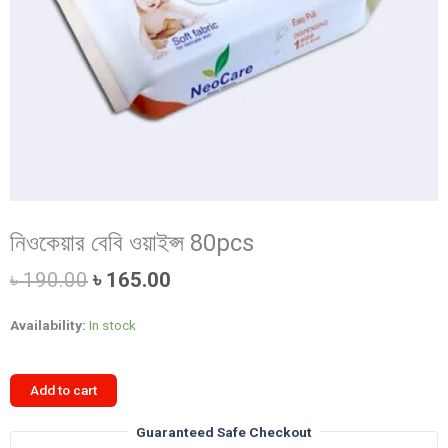
নিওকেয়ার বেবি ওয়াইপ্স 80pcs
Original
Current
৳
190.00
৳
165.00
price
price
was:
is:
Availability:
In stock
৳ 190.00.
৳ 165.00.
নিওকেয়ার
Add to cart
বেবি
ওয়াইপ্স
Guaranteed Safe Checkout
80pcs