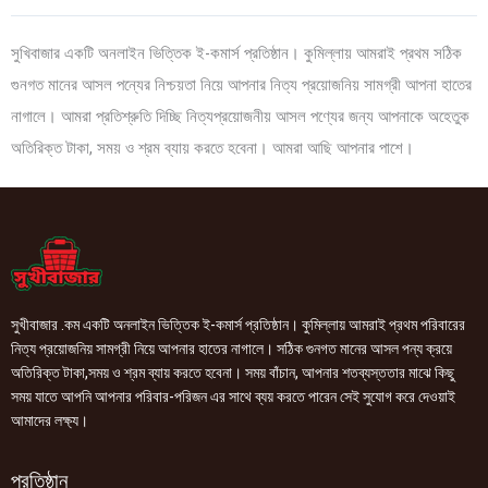
সুখিবাজার একটি অনলাইন ভিত্তিক ই-কমার্স প্রতিষ্ঠান। কুমিল্লায় আমরাই প্রথম সঠিক
গুনগত মানের আসল পন্যের নিশ্চয়তা নিয়ে আপনার নিত্য প্রয়োজনিয় সামগ্রী আপনা হাতের
নাগালে। আমরা প্রতিশ্রুতি দিচ্ছি নিত্যপ্রয়োজনীয় আসল পণ্যের জন্য আপনাকে অহেতুক
অতিরিক্ত টাকা, সময় ও শ্রম ব্যায় করতে হবেনা। আমরা আছি আপনার পাশে।
সুখীবাজার .কম একটি অনলাইন ভিত্তিক ই-কমার্স প্রতিষ্ঠান। কুমিল্লায় আমরাই প্রথম পরিবারের
নিত্য প্রয়োজনিয় সামগ্রী নিয়ে আপনার হাতের নাগালে। সঠিক গুনগত মানের আসল পন্য ক্রয়ে
অতিরিক্ত টাকা,সময় ও শ্রম ব্যায় করতে হবেনা। সময় বাঁচান, আপনার শতব্যস্ততার মাঝে কিছু
সময় যাতে আপনি আপনার পরিবার-পরিজন এর সাথে ব্যয় করতে পারেন সেই সুযোগ করে দেওয়াই
আমাদের লক্ষ্য।
প্রতিষ্ঠান