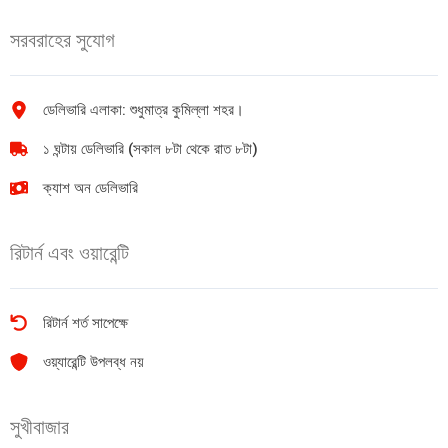
hydration)
3.16)
সরবরাহের সুযোগ
380ml
70ml+60g
quantity
quantity
ডেলিভারি এলাকা: শুধুমাত্র কুমিল্লা শহর।
১ ঘন্টায় ডেলিভারি (সকাল ৮টা থেকে রাত ৮টা)
ক্যাশ অন ডেলিভারি
রিটার্ন এবং ওয়ারেন্টি
রিটার্ন শর্ত সাপেক্ষে
ওয়্যারেন্টি উপলব্ধ নয়
সুখীবাজার