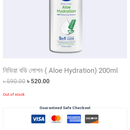
নিভিয়া বডি লোশন ( Aloe Hydration) 200ml
Original
Current
৳
590.00
৳
520.00
price
price
was:
is:
Out of stock
৳ 590.00.
৳ 520.00.
Guaranteed Safe Checkout