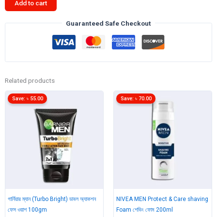
Add to cart
Face
Wash
Guaranteed Safe Checkout
with
TURMERIC
100
ml
quantity
Related products
Save:
৳
55.00
Save:
৳
70.00
গার্নিয়ার ম্যান (Turbo Bright) ডাবল অ্যাকশন
NIVEA MEN Protect & Care shaving
ফেস ওয়াশ 100gm
Foam শেভিং ফোম 200ml