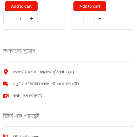
was:
is:
Add to cart
Add to cart
৳ 500.00.
৳ 440.00.
গোদরেজ
ক্লিয়ার
-
+
-
+
এক্সপার্ট
মেন
হেয়ার
শ্যাম্পু
কালার
(Cool
শ্যাম্পু
sport
সরবরাহের সুযোগ
(natural
menthol)
black1)
330ml
18ml
quantity
quantity
ডেলিভারি এলাকা: শুধুমাত্র কুমিল্লা শহর।
১ ঘন্টায় ডেলিভারি (সকাল ৮টা থেকে রাত ৮টা)
ক্যাশ অন ডেলিভারি
রিটার্ন এবং ওয়ারেন্টি
রিটার্ন শর্ত সাপেক্ষে