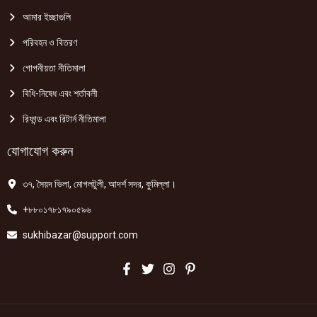
আমার ইচ্ছাগুলি
পরিবহন ও বিতরণ
গোপনীয়তা নীতিমালা
বিধি-নিষেধ এবং শর্তাবলী
রিফান্ড এবং রিটার্ন নীতিমালা
যোগাযোগ করুন
৩৭, সৈয়দ ভিলা, মোগলটুলী, আদর্শ সদর, কুমিল্লা।
+৮৮০১৭৮১৭৯০৫৯৬
sukhibazar@support.com