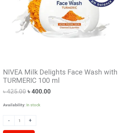
NIVEA Milk Delights Face Wash with
TURMERIC 100 ml
Original
Current
৳
425.00
৳
400.00
price
price
was:
is:
Availability:
In stock
৳ 425.00.
৳ 400.00.
NIVEA
-
+
Milk
Delights