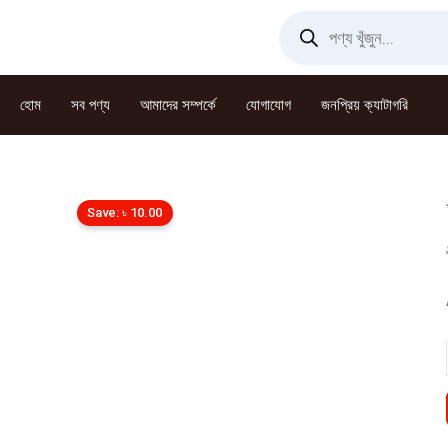
Skip
Products
search
to
content
হোম
সব পণ্য
আমাদের সম্পর্কে
যোগাযোগ
জনপ্রিয় ক্যাটাগরি
Save:
৳
10.00