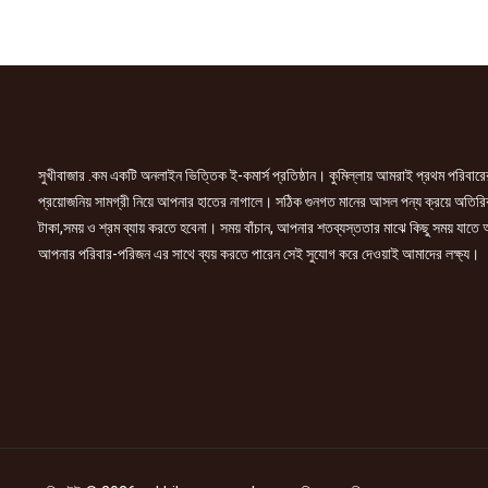
(Jasmine
Floral
Delight)
10gm
quantity
সুখীবাজার .কম একটি অনলাইন ভিত্তিক ই-কমার্স প্রতিষ্ঠান। কুমিল্লায় আমরাই প্রথম পরিবারে
প্রয়োজনিয় সামগ্রী নিয়ে আপনার হাতের নাগালে। সঠিক গুনগত মানের আসল পন্য ক্রয়ে অতিরি
টাকা,সময় ও শ্রম ব্যায় করতে হবেনা। সময় বাঁচান, আপনার শতব্যস্ততার মাঝে কিছু সময় যাতে
আপনার পরিবার-পরিজন এর সাথে ব্যয় করতে পারেন সেই সুযোগ করে দেওয়াই আমাদের লক্ষ্য।