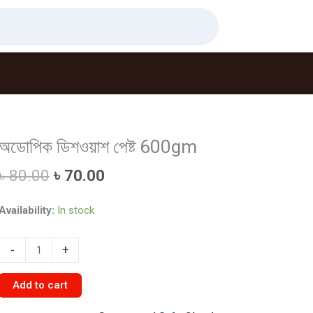
অডোপিক ডিশওয়াশ পেষ্ট 600gm
Original
Current
৳
80.00
৳
70.00
price
price
was:
is:
Availability:
In stock
৳ 80.00.
৳ 70.00.
অডোপিক
-
+
ডিশওয়াশ
পেষ্ট
Add to cart
600gm
quantity