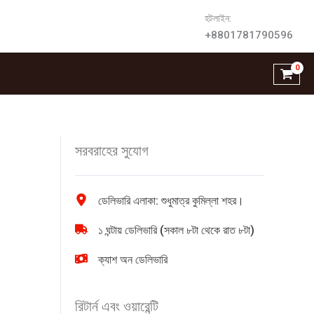
হটলাইন:
+8801781790596
সরবরাহের সুযোগ
ডেলিভারি এলাকা: শুধুমাত্র কুমিল্লা শহর।
১ ঘন্টায় ডেলিভারি (সকাল ৮টা থেকে রাত ৮টা)
ক্যাশ অন ডেলিভারি
রিটার্ন এবং ওয়ারেন্টি