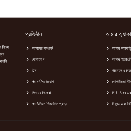
প্রতিষ্ঠান
আমার অ্যাকাউ
র নিত্য
আমাদের সম্পর্কে
আমার অ্যাকাউন
ক্ত
যোগাযোগ
আমার ইচ্ছাগুল
 আপনি
টিম
পরিবহন ও বি
পরামর্শ/অভিযোগ
গোপনীয়তা নীত
কিভাবে কিনবো
বিধি-নিষেধ এবং
প্রতিনিয়ত জিজ্ঞাসিত প্রশ্ন
রিফান্ড এবং রিট