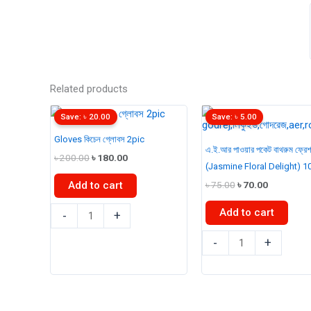
Related products
Save:
৳
20.00
Save:
৳
5.00
Gloves কিচেন গ্লোবস 2pic
এ.ই.আর পাওয়ার পকেট বাথরুম ফ্রে
Original
Current
৳
200.00
৳
180.00
(Jasmine Floral Delight) 
price
price
was:
is:
Original
Current
৳
75.00
৳
70.00
Add to cart
৳ 200.00.
৳ 180.00.
price
price
was:
is:
Gloves
Add to cart
-
+
৳ 75.00.
৳ 70.00.
কিচেন
এ.ই.আর
-
+
গ্লোবস
পাওয়ার
2pic
পকেট
quantity
বাথরুম
ফ্রেশনার