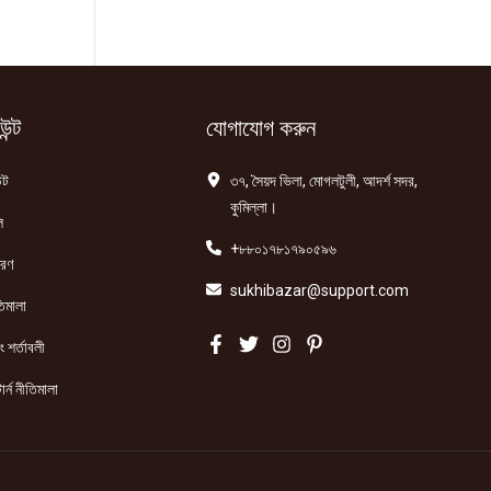
ন্ট
যোগাযোগ করুন
্ট
৩৭, সৈয়দ ভিলা, মোগলটুলী, আদর্শ সদর,
কুমিল্লা।
ি
+৮৮০১৭৮১৭৯০৫৯৬
তরণ
sukhibazar@support.com
িমালা
 শর্তাবলী
ার্ন নীতিমালা