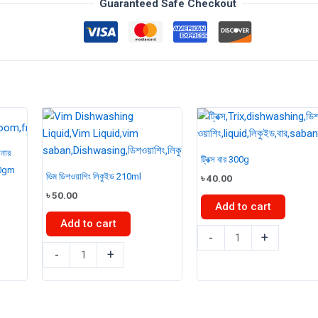
Guaranteed Safe Checkout
শনার
ট্রিক্স বার 300g
10gm
ভিম ডিশওয়াশিং লিকুইড 210ml
৳
40.00
৳
50.00
Add to cart
Add to cart
ট্রিক্স
-
+
ভিম
বার
-
+
ডিশওয়াশিং
300g
লিকুইড
quantity
210ml
quantity