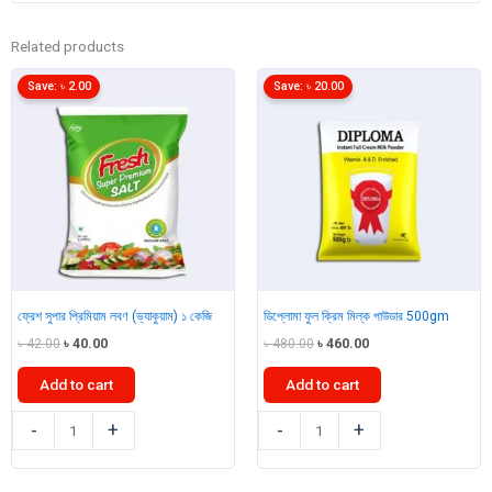
Related products
Save:
৳
2.00
Save:
৳
20.00
ফ্রেশ সুপার প্রিমিয়াম লবণ (ভ্যাকুয়াম) ১ কেজি
ডিপ্লোমা ফুল ক্রিম মিল্ক পাউডার 500gm
Original
Current
Original
Current
৳
42.00
৳
40.00
৳
480.00
৳
460.00
price
price
price
price
was:
is:
was:
is:
Add to cart
Add to cart
৳ 42.00.
৳ 40.00.
৳ 480.00.
৳ 460.00.
ফ্রেশ
ডিপ্লোমা
-
+
-
+
সুপার
ফুল
প্রিমিয়াম
ক্রিম