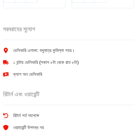
পাফ
মির্জাপুর
১
টি
টি
ব্যাগ
quantity
100
সরবরাহের সুযোগ
গ্রাম
৫০
পিস
quantity
ডেলিভারি এলাকা: শুধুমাত্র কুমিল্লা শহর।
১ ঘন্টায় ডেলিভারি (সকাল ৮টা থেকে রাত ৮টা)
ক্যাশ অন ডেলিভারি
রিটার্ন এবং ওয়ারেন্টি
রিটার্ন শর্ত সাপেক্ষে
ওয়্যারেন্টি উপলব্ধ নয়