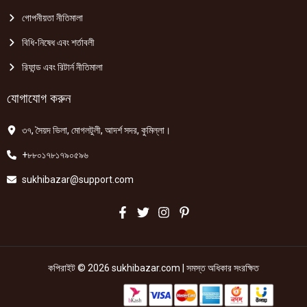
গোপনীয়তা নীতিমালা
বিধি-নিষেধ এবং শর্তাবলী
রিফান্ড এবং রিটার্ন নীতিমালা
যোগাযোগ করুন
৩৭, সৈয়দ ভিলা, মোগলটুলী, আদর্শ সদর, কুমিল্লা।
+৮৮০১৭৮১৭৯০৫৯৬
sukhibazar@support.com
কপিরাইট © 2026 sukhibazar.com | সমস্ত অধিকার সংরক্ষিত