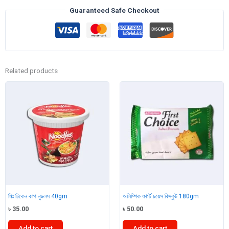
বিস্কুট
Guaranteed Safe Checkout
600gm
quantity
Related products
মিঃ চিকেন কাপ নুডলস 40gm
অলিম্পিক ফার্স্ট চয়েস বিস্কুট 180gm
৳
35.00
৳
50.00
Add to cart
Add to cart