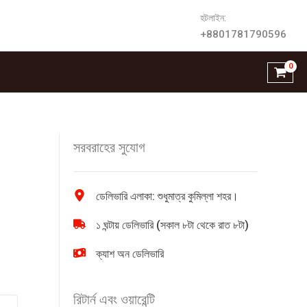
হটলাইন:
+8801781790596
সরবরাহের সুযোগ
ডেলিভারি এলাকা: শুধুমাত্র কুমিল্লা শহর।
১ ঘন্টায় ডেলিভারি (সকাল ৮টা থেকে রাত ৮টা)
ক্যাশ অন ডেলিভারি
রিটার্ন এবং ওয়ারেন্টি