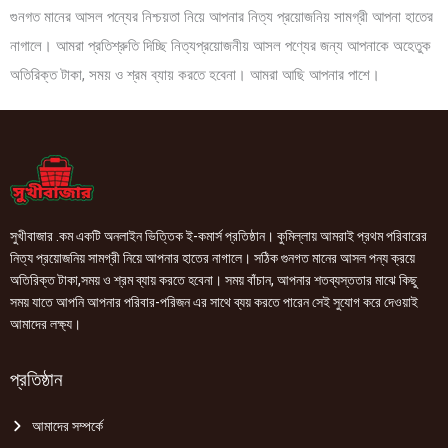
গুনগত মানের আসল পন্যের নিশ্চয়তা নিয়ে আপনার নিত্য প্রয়োজনিয় সামগ্রী আপনা হাতের
নাগালে। আমরা প্রতিশ্রুতি দিচ্ছি নিত্যপ্রয়োজনীয় আসল পণ্যের জন্য আপনাকে অহেতুক
অতিরিক্ত টাকা, সময় ও শ্রম ব্যায় করতে হবেনা। আমরা আছি আপনার পাশে।
সুখীবাজার .কম একটি অনলাইন ভিত্তিক ই-কমার্স প্রতিষ্ঠান। কুমিল্লায় আমরাই প্রথম পরিবারের
নিত্য প্রয়োজনিয় সামগ্রী নিয়ে আপনার হাতের নাগালে। সঠিক গুনগত মানের আসল পন্য ক্রয়ে
অতিরিক্ত টাকা,সময় ও শ্রম ব্যায় করতে হবেনা। সময় বাঁচান, আপনার শতব্যস্ততার মাঝে কিছু
সময় যাতে আপনি আপনার পরিবার-পরিজন এর সাথে ব্যয় করতে পারেন সেই সুযোগ করে দেওয়াই
আমাদের লক্ষ্য।
প্রতিষ্ঠান
আমাদের সম্পর্কে