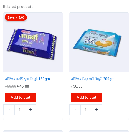
Related products
Save:
৳
5.00
অলিম্পিক এনার্জি প্লাস বিস্কুট 180gm
অলিম্পিক মিল্ক মেরী বিস্কুট 200gm
Original
Current
৳
50.00
৳
45.00
৳
50.00
price
price
was:
is:
Add to cart
Add to cart
৳ 50.00.
৳ 45.00.
অলিম্পিক
অলিম্পিক
-
+
-
+
এনার্জি
মিল্ক
প্লাস
মেরী
বিস্কুট
বিস্কুট