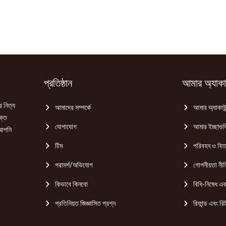
80ml
quantity
প্রতিষ্ঠান
আমার অ্যাকাউ
র নিত্য
আমাদের সম্পর্কে
আমার অ্যাকাউন
ক্ত
যোগাযোগ
আমার ইচ্ছাগুল
 আপনি
টিম
পরিবহন ও বি
পরামর্শ/অভিযোগ
গোপনীয়তা নীত
কিভাবে কিনবো
বিধি-নিষেধ এবং
প্রতিনিয়ত জিজ্ঞাসিত প্রশ্ন
রিফান্ড এবং রিট