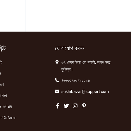
ন্ট
যোগাযোগ করুন
্ট
৩৭, সৈয়দ ভিলা, মোগলটুলী, আদর্শ সদর,
কুমিল্লা।
ি
+৮৮০১৭৮১৭৯০৫৯৬
তরণ
sukhibazar@support.com
িমালা
 শর্তাবলী
ার্ন নীতিমালা