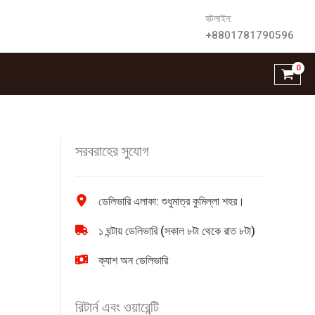
হটলাইন:
+8801781790596
সরবরাহের সুযোগ
ডেলিভারি এলাকা: শুধুমাত্র কুমিল্লা শহর।
১ ঘন্টায় ডেলিভারি (সকাল ৮টা থেকে রাত ৮টা)
ক্যাশ অন ডেলিভারি
রিটার্ন এবং ওয়ারেন্টি