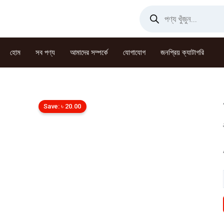
Skip
Products
search
to
content
হোম
সব পণ্য
আমাদের সম্পর্কে
যোগাযোগ
জনপ্রিয় ক্যাটাগরি
Save:
৳
20.00