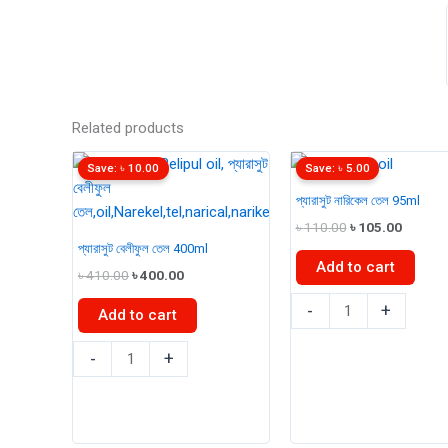
Related products
Save:
৳
10.00
Save:
৳
5.00
প্যারাসুট নারিকেল তেল 95ml
Original
Curren
৳
110.00
৳
105.00
price
price
প্যারাসুট বেলীফুল তেল 400ml
was:
is:
Add to cart
Original
Current
৳
410.00
৳
400.00
৳ 110.00.
৳ 105.0
price
price
প্যারাসুট
-
+
was:
is:
Add to cart
৳ 410.00.
৳ 400.00.
নারিকেল
প্যারাসুট
তেল
-
+
বেলীফুল
95ml
তেল
quantity
400ml
quantity