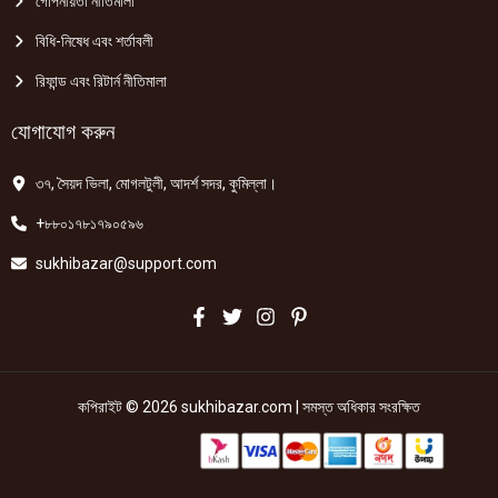
গোপনীয়তা নীতিমালা
বিধি-নিষেধ এবং শর্তাবলী
রিফান্ড এবং রিটার্ন নীতিমালা
যোগাযোগ করুন
৩৭, সৈয়দ ভিলা, মোগলটুলী, আদর্শ সদর, কুমিল্লা।
+৮৮০১৭৮১৭৯০৫৯৬
sukhibazar@support.com
কপিরাইট © 2026 sukhibazar.com | সমস্ত অধিকার সংরক্ষিত