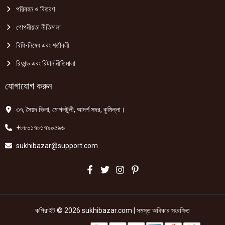
পরিবহন ও বিতরণ
গোপনীয়তা নীতিমালা
বিধি-নিষেধ এবং শর্তাবলী
রিফান্ড এবং রিটার্ন নীতিমালা
যোগাযোগ করুন
৩৭, সৈয়দ ভিলা, মোগলটুলী, আদর্শ সদর, কুমিল্লা।
+৮৮০১৭৮১৭৯০৫৯৬
sukhibazar@support.com
কপিরাইট © 2026 sukhibazar.com | সমস্ত অধিকার সংরক্ষিত