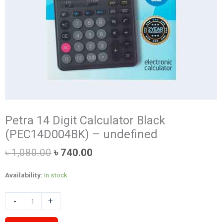
Petra 14 Digit Calculator Black
(PEC14D004BK) – undefined
Original
Current
৳
1,080.00
৳
740.00
price
price
was:
is:
Availability:
In stock
৳ 1,080.00.
৳ 740.00.
Petra
-
+
14
Digit