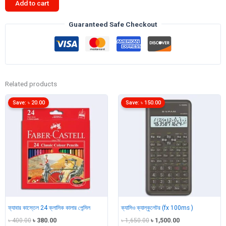
Add to cart
Calculator
Black
Guaranteed Safe Checkout
(PEC14D004BK)
-
undefined
quantity
Related products
Save:
৳
20.00
Save:
৳
150.00
ফ্যাবার কাস্তেল 24 ক্লাসিক কালার পেন্সিল
ক্যাসিও ক্যাল্কুলেটর (fx 100ms )
Original
Current
Original
Current
৳
400.00
৳
380.00
৳
1,650.00
৳
1,500.00