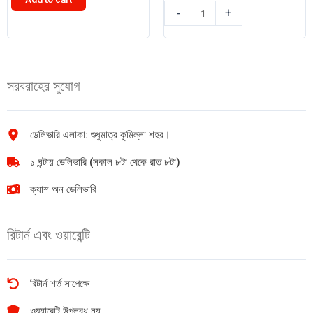
৳ 900.00.
৳ 850.00.
পেট্রা
-
+
ফ্যাবার
হোয়াইট
কাস্তেল
বোর্ড
36
মার্কার
(aquarellstiftr)
Glaxy
সরবরাহের সুযোগ
ওয়াটার
1pc
কালার
quantity
পেন্সিল
quantity
ডেলিভারি এলাকা: শুধুমাত্র কুমিল্লা শহর।
১ ঘন্টায় ডেলিভারি (সকাল ৮টা থেকে রাত ৮টা)
ক্যাশ অন ডেলিভারি
রিটার্ন এবং ওয়ারেন্টি
রিটার্ন শর্ত সাপেক্ষে
ওয়্যারেন্টি উপলব্ধ নয়