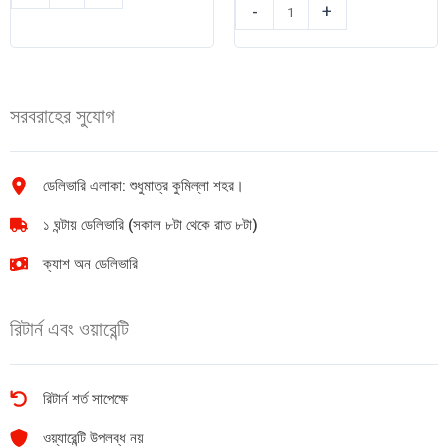
অপ্সরা
কালার
-
+
Apsara
পেন্সিল
Joi
Full
Extra
12+1
dark
pcs
সরবরাহের সুযোগ
2B
quantity
pencil
1pic
quantity
ডেলিভারি এলাকা: শুধুমাত্র কুমিল্লা শহর।
১ ঘন্টায় ডেলিভারি (সকাল ৮টা থেকে রাত ৮টা)
ক্যাশ অন ডেলিভারি
রিটার্ন এবং ওয়ারেন্টি
রিটার্ন শর্ত সাপেক্ষে
ওয়্যারেন্টি উপলব্ধ নয়