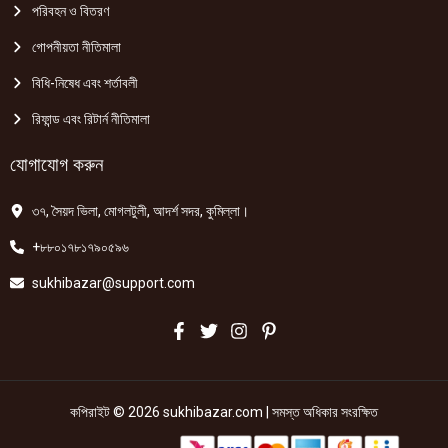
পরিবহন ও বিতরণ
গোপনীয়তা নীতিমালা
বিধি-নিষেধ এবং শর্তাবলী
রিফান্ড এবং রিটার্ন নীতিমালা
যোগাযোগ করুন
৩৭, সৈয়দ ভিলা, মোগলটুলী, আদর্শ সদর, কুমিল্লা।
+৮৮০১৭৮১৭৯০৫৯৬
sukhibazar@support.com
কপিরাইট © 2026 sukhibazar.com | সমস্ত অধিকার সংরক্ষিত