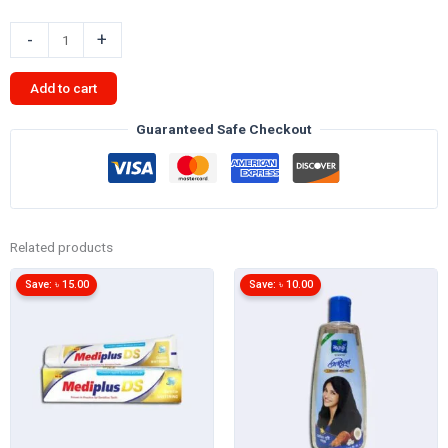
৳ 350.00.
৳ 330.00.
POND'S'
-
+
পাউডার
100gm
Add to cart
DreamFlower
quantity
Guaranteed Safe Checkout
Related products
Save:
৳
15.00
Save:
৳
10.00