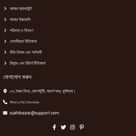
আমার অ্যাকাউন্ট
আমার ইচ্ছাগুলি
পরিবহন ও বিতরণ
গোপনীয়তা নীতিমালা
বিধি-নিষেধ এবং শর্তাবলী
রিফান্ড এবং রিটার্ন নীতিমালা
যোগাযোগ করুন
৩৭, সৈয়দ ভিলা, মোগলটুলী, আদর্শ সদর, কুমিল্লা।
+৮৮০১৭৮১৭৯০৫৯৬
sukhibazar@support.com