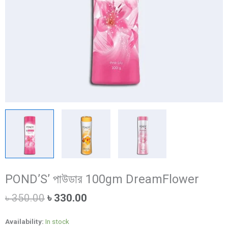
POND’S’ পাউডার 100gm DreamFlower
Original
Current
৳
350.00
৳
330.00
price
price
was:
is:
Availability:
In stock