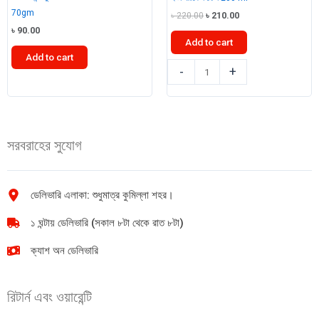
70gm
Original
Current
৳
220.00
৳
210.00
price
price
৳
90.00
was:
is:
Add to cart
৳ 220.00.
৳ 210.00.
Add to cart
ইভা
-
+
পেপসোডেন্ট
নারকেল
টুথপেস্ট
তেল
Advanced
200
salt
ml
সরবরাহের সুযোগ
70gm
quantity
quantity
ডেলিভারি এলাকা: শুধুমাত্র কুমিল্লা শহর।
১ ঘন্টায় ডেলিভারি (সকাল ৮টা থেকে রাত ৮টা)
ক্যাশ অন ডেলিভারি
রিটার্ন এবং ওয়ারেন্টি