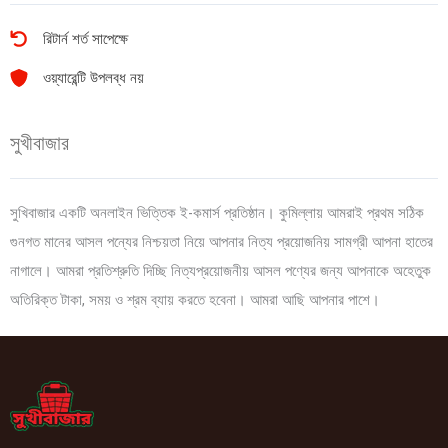
রিটার্ন শর্ত সাপেক্ষে
ওয়্যারেন্টি উপলব্ধ নয়
সুখীবাজার
সুখিবাজার একটি অনলাইন ভিত্তিক ই-কমার্স প্রতিষ্ঠান। কুমিল্লায় আমরাই প্রথম সঠিক
গুনগত মানের আসল পন্যের নিশ্চয়তা নিয়ে আপনার নিত্য প্রয়োজনিয় সামগ্রী আপনা হাতের
নাগালে। আমরা প্রতিশ্রুতি দিচ্ছি নিত্যপ্রয়োজনীয় আসল পণ্যের জন্য আপনাকে অহেতুক
অতিরিক্ত টাকা, সময় ও শ্রম ব্যায় করতে হবেনা। আমরা আছি আপনার পাশে।