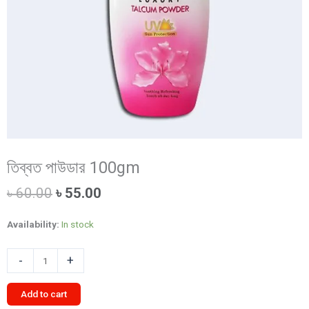
তিব্বত পাউডার 100gm
Original
Current
৳
60.00
৳
55.00
price
price
was:
is:
Availability:
In stock
৳ 60.00.
৳ 55.00.
তিব্বত
-
+
পাউডার
100gm
Add to cart
quantity