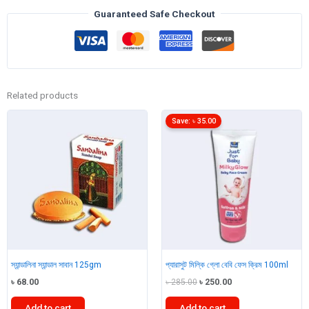
Guaranteed Safe Checkout
Related products
Save:
৳
35.00
স্যান্ডালিনা স্যান্ডাল সাবান 125gm
প্যারাসুট মিল্কি গ্লো বেবি ফেস ক্রিম 100ml
Original
Current
৳
68.00
৳
285.00
৳
250.00
price
price
was:
is:
Add to cart
Add to cart