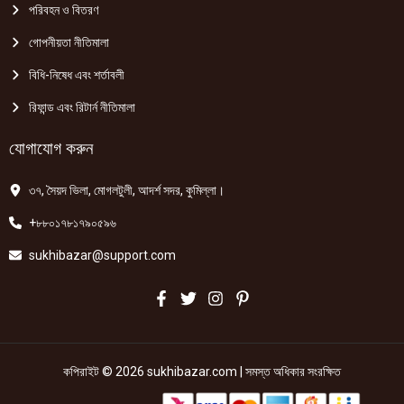
পরিবহন ও বিতরণ
গোপনীয়তা নীতিমালা
বিধি-নিষেধ এবং শর্তাবলী
রিফান্ড এবং রিটার্ন নীতিমালা
যোগাযোগ করুন
৩৭, সৈয়দ ভিলা, মোগলটুলী, আদর্শ সদর, কুমিল্লা।
+৮৮০১৭৮১৭৯০৫৯৬
sukhibazar@support.com
কপিরাইট © 2026 sukhibazar.com | সমস্ত অধিকার সংরক্ষিত