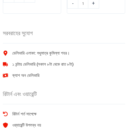
কোডোমো
মিল্কি
-
+
বেবি
গ্লো
ক্রিম
বেবি
Pink
লোশন
hanabaki
200ml
সরবরাহের সুযোগ
100ml
quantity
quantity
ডেলিভারি এলাকা: শুধুমাত্র কুমিল্লা শহর।
১ ঘন্টায় ডেলিভারি (সকাল ৮টা থেকে রাত ৮টা)
ক্যাশ অন ডেলিভারি
রিটার্ন এবং ওয়ারেন্টি
রিটার্ন শর্ত সাপেক্ষে
ওয়্যারেন্টি উপলব্ধ নয়