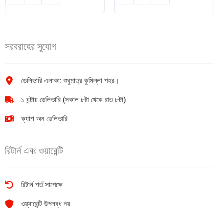
পিওর
চিনিগুড়া
ময়দা
সুগন্ধি
1kg
চাল
quantity
1kg
সরবরাহের সুযোগ
quantity
ডেলিভারি এলাকা: শুধুমাত্র কুমিল্লা শহর।
১ ঘন্টায় ডেলিভারি (সকাল ৮টা থেকে রাত ৮টা)
ক্যাশ অন ডেলিভারি
রিটার্ন এবং ওয়ারেন্টি
রিটার্ন শর্ত সাপেক্ষে
ওয়্যারেন্টি উপলব্ধ নয়