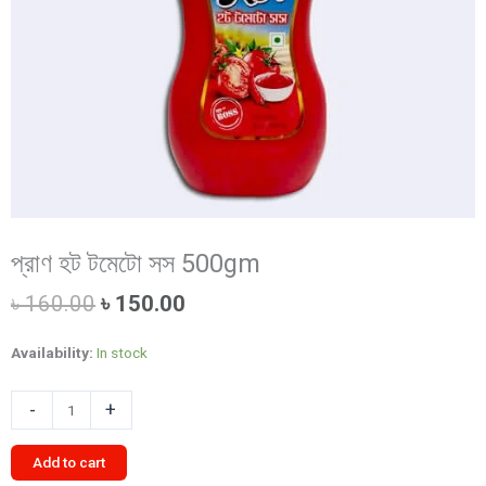
প্রাণ হট টমেটো সস 500gm
Original
Current
৳
160.00
৳
150.00
price
price
was:
is:
Availability:
In stock
৳ 160.00.
৳ 150.00.
প্রাণ
-
+
হট
টমেটো
Add to cart
সস