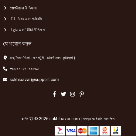
গোপনীয়তা নীতিমালা
বিধি-নিষেধ এবং শর্তাবলী
রিফান্ড এবং রিটার্ন নীতিমালা
যোগাযোগ করুন
৩৭, সৈয়দ ভিলা, মোগলটুলী, আদর্শ সদর, কুমিল্লা।
+৮৮০১৭৮১৭৯০৫৯৬
sukhibazar@support.com
কপিরাইট © 2026 sukhibazar.com | সমস্ত অধিকার সংরক্ষিত