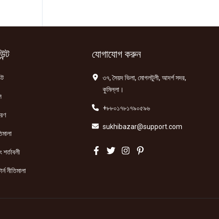
ন্ট
যোগাযোগ করুন
্ট
৩৭, সৈয়দ ভিলা, মোগলটুলী, আদর্শ সদর,
কুমিল্লা।
ি
+৮৮০১৭৮১৭৯০৫৯৬
তরণ
sukhibazar@support.com
িমালা
 শর্তাবলী
ার্ন নীতিমালা