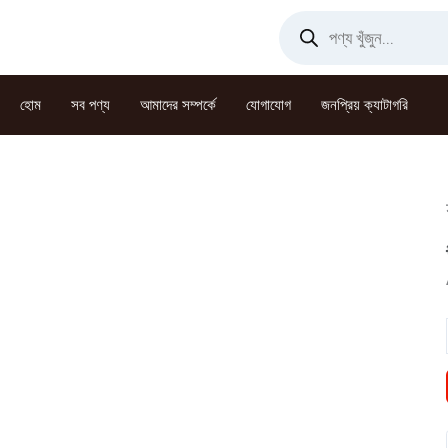
Skip
Products
search
to
content
হোম
সব পণ্য
আমাদের সম্পর্কে
যোগাযোগ
জনপ্রিয় ক্যাটাগরি