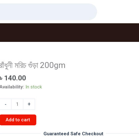
রাঁধুনী মরিচ গুঁড়া 200gm
৳
140.00
Availability:
In stock
রাঁধুনী
-
+
মরিচ
গুঁড়া
Add to cart
200gm
quantity
Guaranteed Safe Checkout