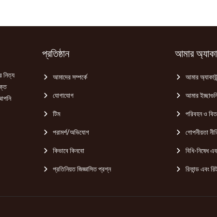
প্রতিষ্ঠান
আমার অ্যাকাউ
র নিত্য
আমাদের সম্পর্কে
আমার অ্যাকাউন
ক্ত
যোগাযোগ
আমার ইচ্ছাগুল
 আপনি
টিম
পরিবহন ও বি
পরামর্শ/অভিযোগ
গোপনীয়তা নীত
কিভাবে কিনবো
বিধি-নিষেধ এবং
প্রতিনিয়ত জিজ্ঞাসিত প্রশ্ন
রিফান্ড এবং রিট