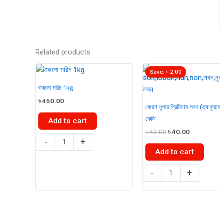
Related products
Save:
৳
2.00
শুকনো মরিচ 1kg
৳
450.00
ফ্রেশ সুপার প্রিমিয়াম লবণ (ভ্যাকুয়া
কেজি
Add to cart
Original
Current
৳
42.00
৳
40.00
শুকনো
price
price
-
+
was:
is:
মরিচ
Add to cart
৳ 42.00.
৳ 40.00.
1kg
ফ্রেশ
-
+
quantity
সুপার
প্রিমিয়াম
লবণ
(ভ্যাকুয়াম)