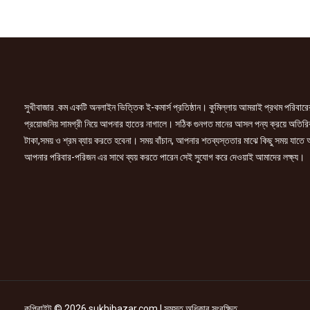
১
কেজি
quantity
সুখীবাজার .কম একটি অনলাইন ভিত্তিক ই-কমার্স প্রতিষ্ঠান। কুমিল্লায় আমরাই প্রথম পরিবারে
প্রয়োজনিয় সামগ্রী নিয়ে আপনার হাতের নাগালে। সঠিক গুনগত মানের আসল পন্য ক্রয়ে অতিরি
টাকা,সময় ও শ্রম ব্যায় করতে হবেনা। সময় বাঁচান, আপনার শতব্যস্ততার মাঝে কিছু সময় যাতে
আপনার পরিবার-পরিজন এর সাথে ব্যয় করতে পারেন সেই সুযোগ করে দেওয়াই আমাদের লক্ষ্য।
কপিরাইট © 2026 sukhibazar.com | সমস্ত অধিকার সংরক্ষিত