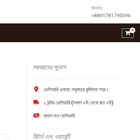
হটলাইন:
+8801781790596
সরবরাহের সুযোগ
ডেলিভারি এলাকা: শুধুমাত্র কুমিল্লা শহর।
১ ঘন্টায় ডেলিভারি (সকাল ৮টা থেকে রাত ৮টা)
ক্যাশ অন ডেলিভারি
রিটার্ন এবং ওয়ারেন্টি