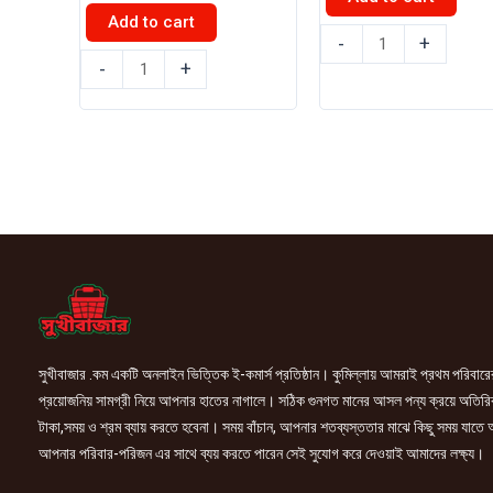
Add to cart
রাঁধুনী
-
+
রাঁধুনী
চিকেন
-
+
ফালুদা
তন্দুরি
মিক্স
মশলা
(ভ্যানিলা
50gm
ফ্লেভার)
quantity
250gm
quantity
সুখীবাজার .কম একটি অনলাইন ভিত্তিক ই-কমার্স প্রতিষ্ঠান। কুমিল্লায় আমরাই প্রথম পরিবারে
প্রয়োজনিয় সামগ্রী নিয়ে আপনার হাতের নাগালে। সঠিক গুনগত মানের আসল পন্য ক্রয়ে অতিরি
টাকা,সময় ও শ্রম ব্যায় করতে হবেনা। সময় বাঁচান, আপনার শতব্যস্ততার মাঝে কিছু সময় যাতে
আপনার পরিবার-পরিজন এর সাথে ব্যয় করতে পারেন সেই সুযোগ করে দেওয়াই আমাদের লক্ষ্য।