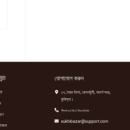
ন্ট
যোগাযোগ করুন
্ট
৩৭, সৈয়দ ভিলা, মোগলটুলী, আদর্শ সদর,
কুমিল্লা।
ি
+৮৮০১৭৮১৭৯০৫৯৬
তরণ
sukhibazar@support.com
িমালা