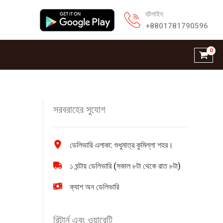
হটলাইন:
+8801781790596
সরবরাহের সুযোগ
ডেলিভারি এলাকা: শুধুমাত্র কুমিল্লা শহর।
১ ঘন্টায় ডেলিভারি (সকাল ৮টা থেকে রাত ৮টা)
ক্যাশ অন ডেলিভারি
রিটার্ন এবং ওয়ারেন্টি