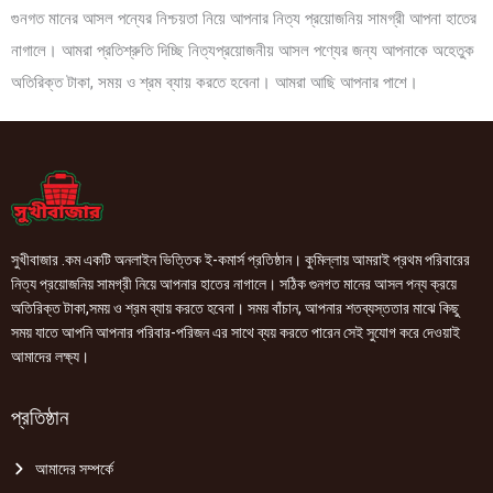
গুনগত মানের আসল পন্যের নিশ্চয়তা নিয়ে আপনার নিত্য প্রয়োজনিয় সামগ্রী আপনা হাতের
নাগালে। আমরা প্রতিশ্রুতি দিচ্ছি নিত্যপ্রয়োজনীয় আসল পণ্যের জন্য আপনাকে অহেতুক
অতিরিক্ত টাকা, সময় ও শ্রম ব্যায় করতে হবেনা। আমরা আছি আপনার পাশে।
সুখীবাজার .কম একটি অনলাইন ভিত্তিক ই-কমার্স প্রতিষ্ঠান। কুমিল্লায় আমরাই প্রথম পরিবারের
নিত্য প্রয়োজনিয় সামগ্রী নিয়ে আপনার হাতের নাগালে। সঠিক গুনগত মানের আসল পন্য ক্রয়ে
অতিরিক্ত টাকা,সময় ও শ্রম ব্যায় করতে হবেনা। সময় বাঁচান, আপনার শতব্যস্ততার মাঝে কিছু
সময় যাতে আপনি আপনার পরিবার-পরিজন এর সাথে ব্যয় করতে পারেন সেই সুযোগ করে দেওয়াই
আমাদের লক্ষ্য।
প্রতিষ্ঠান
আমাদের সম্পর্কে