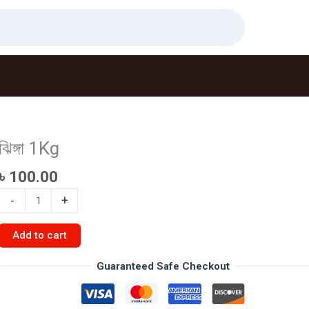
ঝিঙ্গা 1Kg
৳
100.00
ঝিঙ্গা
-
+
1Kg
quantity
Add to cart
Guaranteed Safe Checkout