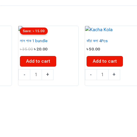
Save:
৳
15.00
লাল শাক 1 bundle
কাঁচা কলা 4Pcs
t
Original
Current
৳
35.00
৳
20.00
৳
50.00
price
price
was:
is:
Add to cart
Add to cart
0.
৳ 35.00.
৳ 20.00.
লাল
কাঁচা
-
+
-
+
শাক
কলা
1
4Pcs
bundle
quantity
quantity