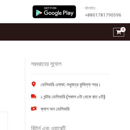
হটলাইন:
+8801781790596
সরবরাহের সুযোগ
ডেলিভারি এলাকা: শুধুমাত্র কুমিল্লা শহর।
১ ঘন্টায় ডেলিভারি (সকাল ৮টা থেকে রাত ৮টা)
ক্যাশ অন ডেলিভারি
রিটার্ন এবং ওয়ারেন্টি