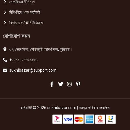
গোপনীয়তা নীতিমালা
বিধি-নিষেধ এবং শর্তাবলী
রিফান্ড এবং রিটার্ন নীতিমালা
যোগাযোগ করুন
৩৭, সৈয়দ ভিলা, মোগলটুলী, আদর্শ সদর, কুমিল্লা।
+৮৮০১৭৮১৭৯০৫৯৬
sukhibazar@support.com
কপিরাইট © 2026 sukhibazar.com | সমস্ত অধিকার সংরক্ষিত