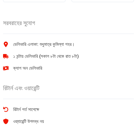
1
/
pic
ফজলি/
quantity
আশ্বিনা
সরবরাহের সুযোগ
আম
১
কেজি
quantity
ডেলিভারি এলাকা: শুধুমাত্র কুমিল্লা শহর।
১ ঘন্টায় ডেলিভারি (সকাল ৮টা থেকে রাত ৮টা)
ক্যাশ অন ডেলিভারি
রিটার্ন এবং ওয়ারেন্টি
রিটার্ন শর্ত সাপেক্ষে
ওয়্যারেন্টি উপলব্ধ নয়