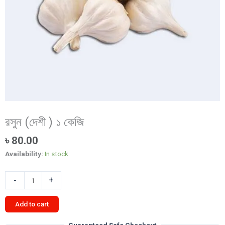
রসুন (দেশী ) ১ কেজি
৳
80.00
Availability:
In stock
রসুন
-
+
(দেশী
)
Add to cart
১
কেজি
Guaranteed Safe Checkout