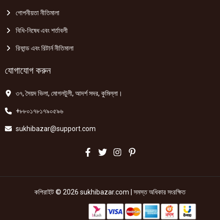
গোপনীয়তা নীতিমালা
বিধি-নিষেধ এবং শর্তাবলী
রিফান্ড এবং রিটার্ন নীতিমালা
যোগাযোগ করুন
৩৭, সৈয়দ ভিলা, মোগলটুলী, আদর্শ সদর, কুমিল্লা।
+৮৮০১৭৮১৭৯০৫৯৬
sukhibazar@support.com
কপিরাইট © 2026 sukhibazar.com | সমস্ত অধিকার সংরক্ষিত