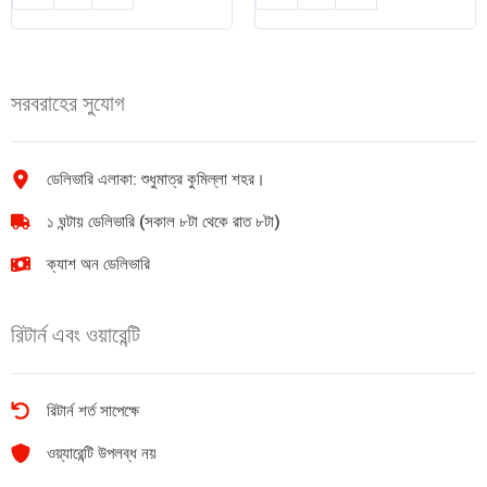
মিক্স
টমেটো
ফল
কেচাপ
জ্যাম
350gm
২৫০গ্রাম
quantity
সরবরাহের সুযোগ
quantity
ডেলিভারি এলাকা: শুধুমাত্র কুমিল্লা শহর।
১ ঘন্টায় ডেলিভারি (সকাল ৮টা থেকে রাত ৮টা)
ক্যাশ অন ডেলিভারি
রিটার্ন এবং ওয়ারেন্টি
রিটার্ন শর্ত সাপেক্ষে
ওয়্যারেন্টি উপলব্ধ নয়