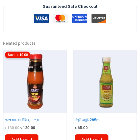
quantity
Guaranteed Safe Checkout
Related products
Save:
৳
10.00
প্রাণ সস নাগা চিলি ২০০ গ্রাম
রাঁধুনি কাসুন্দি 285ml
Original
Current
৳
130.00
৳
120.00
৳
65.00
price
price
was:
is:
Add to cart
Add to cart