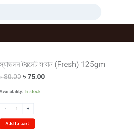
স্যাভলন টয়লেট সাবান (Fresh) 125gm
Original
Current
৳
80.00
৳
75.00
price
price
was:
is:
Availability:
In stock
৳ 80.00.
৳ 75.00.
স্যাভলন
-
+
টয়লেট
সাবান
Add to cart
(Fresh)