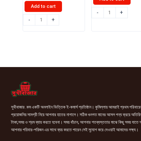
Add to cart
লাক্স
-
+
ভিম
সাবান
-
+
ডিশওয়াশিং
(Velvet
সাবান
Glow)
300gm
100g
8906189775659
quantity
quantity
সুখীবাজার .কম একটি অনলাইন ভিত্তিক ই-কমার্স প্রতিষ্ঠান। কুমিল্লায় আমরাই প্রথম পরিবারে
প্রয়োজনিয় সামগ্রী নিয়ে আপনার হাতের নাগালে। সঠিক গুনগত মানের আসল পন্য ক্রয়ে অতিরি
টাকা,সময় ও শ্রম ব্যায় করতে হবেনা। সময় বাঁচান, আপনার শতব্যস্ততার মাঝে কিছু সময় যাতে
আপনার পরিবার-পরিজন এর সাথে ব্যয় করতে পারেন সেই সুযোগ করে দেওয়াই আমাদের লক্ষ্য।