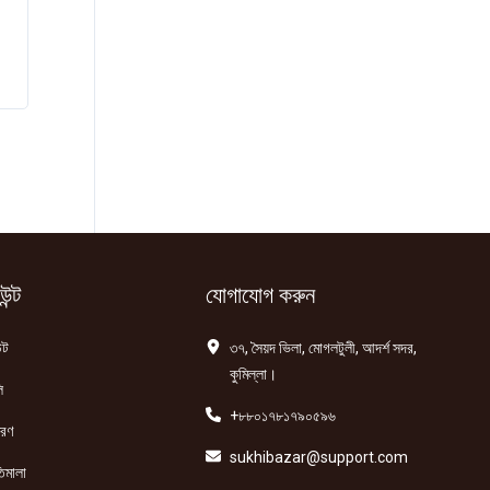
ন্ট
যোগাযোগ করুন
্ট
৩৭, সৈয়দ ভিলা, মোগলটুলী, আদর্শ সদর,
কুমিল্লা।
ি
+৮৮০১৭৮১৭৯০৫৯৬
তরণ
sukhibazar@support.com
িমালা