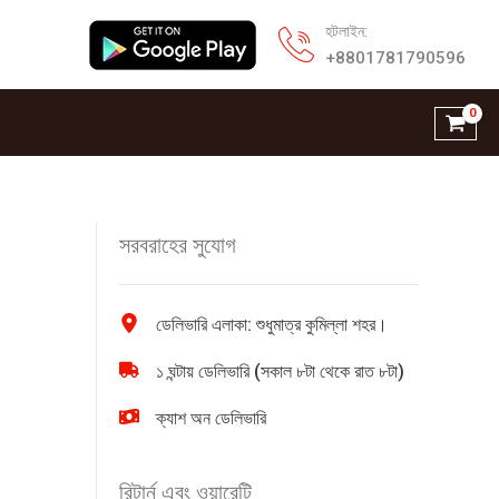
হটলাইন:
+8801781790596
সরবরাহের সুযোগ
ডেলিভারি এলাকা: শুধুমাত্র কুমিল্লা শহর।
১ ঘন্টায় ডেলিভারি (সকাল ৮টা থেকে রাত ৮টা)
ক্যাশ অন ডেলিভারি
রিটার্ন এবং ওয়ারেন্টি