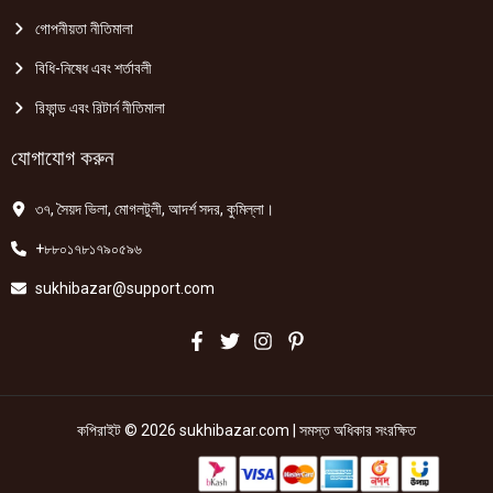
গোপনীয়তা নীতিমালা
বিধি-নিষেধ এবং শর্তাবলী
রিফান্ড এবং রিটার্ন নীতিমালা
যোগাযোগ করুন
৩৭, সৈয়দ ভিলা, মোগলটুলী, আদর্শ সদর, কুমিল্লা।
+৮৮০১৭৮১৭৯০৫৯৬
sukhibazar@support.com
কপিরাইট © 2026 sukhibazar.com | সমস্ত অধিকার সংরক্ষিত