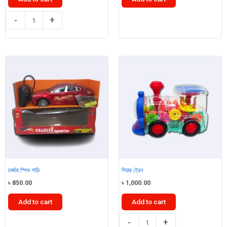
এফ
স্টীল
-
+
গাড়ি
কার
quantity
মিনি
সাইজ
selling
,car,
6pcs
quantity
চার্জার স্পিড গাড়ি
গিয়ার ট্রেন
৳
850.00
৳
1,000.00
Add to cart
Add to cart
চার্জার
গিয়ার
-
+