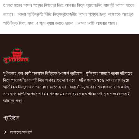
গুনগত মানের আসল পন্যের নিশ্চয়তা নিয়ে আপনার নিত্য প্রয়োজনিয় সামগ্রী আপনা হাতের
নাগালে। আমরা প্রতিশ্রুতি দিচ্ছি নিত্যপ্রয়োজনীয় আসল পণ্যের জন্য আপনাকে অহেতুক
অতিরিক্ত টাকা, সময় ও শ্রম ব্যায় করতে হবেনা। আমরা আছি আপনার পাশে।
সুখীবাজার .কম একটি অনলাইন ভিত্তিক ই-কমার্স প্রতিষ্ঠান। কুমিল্লায় আমরাই প্রথম পরিবারের
নিত্য প্রয়োজনিয় সামগ্রী নিয়ে আপনার হাতের নাগালে। সঠিক গুনগত মানের আসল পন্য ক্রয়ে
অতিরিক্ত টাকা,সময় ও শ্রম ব্যায় করতে হবেনা। সময় বাঁচান, আপনার শতব্যস্ততার মাঝে কিছু
সময় যাতে আপনি আপনার পরিবার-পরিজন এর সাথে ব্যয় করতে পারেন সেই সুযোগ করে দেওয়াই
আমাদের লক্ষ্য।
প্রতিষ্ঠান
আমাদের সম্পর্কে