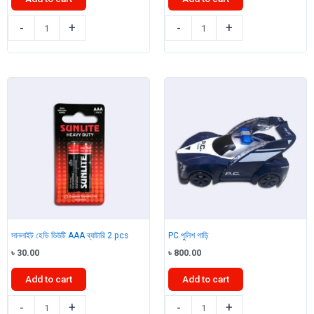
৳ 550.00.
৳ 500.00.
গিয়ার্
ফোম
-
+
-
+
লাইট
পাজল
বাস
quantity
quantity
সানলাইট হেভি ডিউটি ​​AAA ব্যাটারি 2 pcs
PC পুলিশ গাড়ি
৳
30.00
৳
800.00
Add to cart
Add to cart
সানলাইট
PC
-
+
-
+