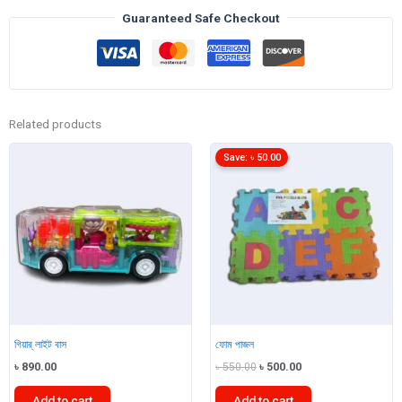
AA
Guaranteed Safe Checkout
ব্যাটারি
1
pcs
quantity
Related products
Save:
৳
50.00
গিয়ার্ লাইট বাস
ফোম পাজল
Original
Current
৳
890.00
৳
550.00
৳
500.00
price
price
was:
is:
Add to cart
Add to cart