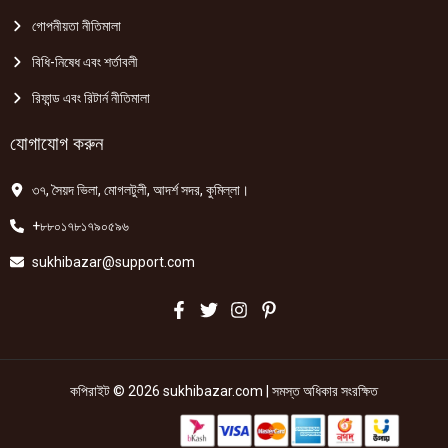
গোপনীয়তা নীতিমালা
বিধি-নিষেধ এবং শর্তাবলী
রিফান্ড এবং রিটার্ন নীতিমালা
যোগাযোগ করুন
৩৭, সৈয়দ ভিলা, মোগলটুলী, আদর্শ সদর, কুমিল্লা।
+৮৮০১৭৮১৭৯০৫৯৬
sukhibazar@support.com
কপিরাইট © 2026 sukhibazar.com | সমস্ত অধিকার সংরক্ষিত