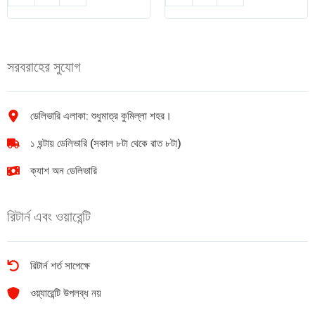
হেভি
পুলিশ
ডিউটি
গাড়ি
quantity
AAA
সরবরাহের সুযোগ
ব্যাটারি
2
pcs
quantity
ডেলিভারি এলাকা: শুধুমাত্র কুমিল্লা শহর।
১ ঘন্টায় ডেলিভারি (সকাল ৮টা থেকে রাত ৮টা)
ক্যাশ অন ডেলিভারি
রিটার্ন এবং ওয়ারেন্টি
রিটার্ন শর্ত সাপেক্ষে
ওয়্যারেন্টি উপলব্ধ নয়