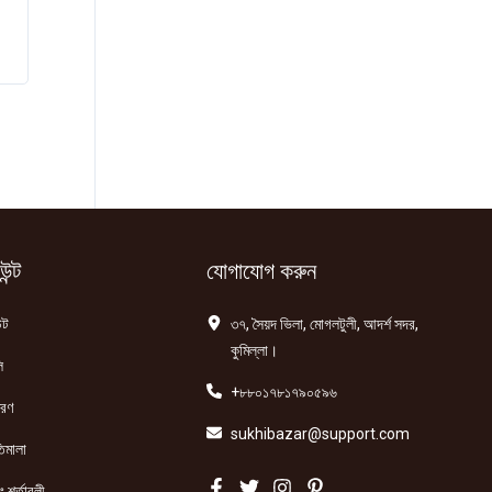
ন্ট
যোগাযোগ করুন
্ট
৩৭, সৈয়দ ভিলা, মোগলটুলী, আদর্শ সদর,
কুমিল্লা।
ি
+৮৮০১৭৮১৭৯০৫৯৬
তরণ
sukhibazar@support.com
িমালা
 শর্তাবলী