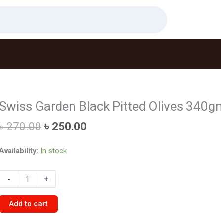
Swiss Garden Black Pitted Olives 340g
Original
Current
৳
270.00
৳
250.00
price
price
was:
is:
Availability:
In stock
৳ 270.00.
৳ 250.00.
Swiss
-
+
Garden
Black
Add to cart
Pitted