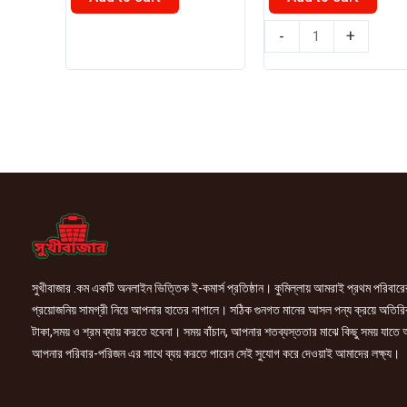
৳ 125.00.
৳ 120.0
বিডি
বিডি
-
+
ফুড
ফুড
টমেটু
টমেটো
সস
সস
1L
340gm
quantity
quantity
সুখীবাজার .কম একটি অনলাইন ভিত্তিক ই-কমার্স প্রতিষ্ঠান। কুমিল্লায় আমরাই প্রথম পরিবারে
প্রয়োজনিয় সামগ্রী নিয়ে আপনার হাতের নাগালে। সঠিক গুনগত মানের আসল পন্য ক্রয়ে অতিরি
টাকা,সময় ও শ্রম ব্যায় করতে হবেনা। সময় বাঁচান, আপনার শতব্যস্ততার মাঝে কিছু সময় যাতে
আপনার পরিবার-পরিজন এর সাথে ব্যয় করতে পারেন সেই সুযোগ করে দেওয়াই আমাদের লক্ষ্য।