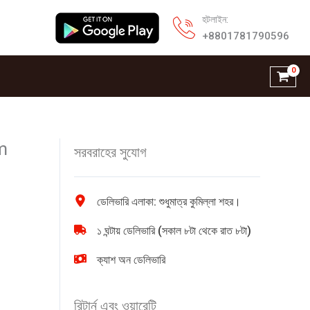
হটলাইন:
+8801781790596
m
সরবরাহের সুযোগ
ডেলিভারি এলাকা: শুধুমাত্র কুমিল্লা শহর।
১ ঘন্টায় ডেলিভারি (সকাল ৮টা থেকে রাত ৮টা)
ক্যাশ অন ডেলিভারি
রিটার্ন এবং ওয়ারেন্টি