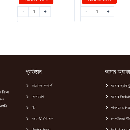
0.
৳ 290.00.
৳ 280.00.
৳ 110.00.
৳ 100.00.
প্রাণ
রুচি
-
+
-
+
টমেটো
রসুনের
সস
সস
1kg
200gm
quantity
quantity
প্রতিষ্ঠান
আমার অ্যাকাউ
আমাদের সম্পর্কে
আমার অ্যাকাউন
র নিত্য
যোগাযোগ
আমার ইচ্ছাগুল
ক্ত
 আপনি
টিম
পরিবহন ও বি
পরামর্শ/অভিযোগ
গোপনীয়তা নীত
কিভাবে কিনবো
বিধি-নিষেধ এবং