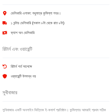
250ml
quantity
ডেলিভারি এলাকা: শুধুমাত্র কুমিল্লা শহর।
১ ঘন্টায় ডেলিভারি (সকাল ৮টা থেকে রাত ৮টা)
ক্যাশ অন ডেলিভারি
রিটার্ন এবং ওয়ারেন্টি
রিটার্ন শর্ত সাপেক্ষে
ওয়্যারেন্টি উপলব্ধ নয়
সুখীবাজার
সুখিবাজার একটি অনলাইন ভিত্তিক ই-কমার্স প্রতিষ্ঠান। কুমিল্লায় আমরাই প্রথম সঠিক