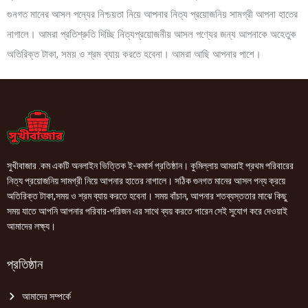
গুনগত মানের আসল পন্যের নিশ্চয়তা নিয়ে আপনার নিত্য প্রয়োজনিয় সামগ্রী আপনা হাতের
নাগালে। আমরা প্রতিশ্রুতি দিচ্ছি নিত্যপ্রয়োজনীয় আসল পণ্যের জন্য আপনাকে অহেতুক
অতিরিক্ত টাকা, সময় ও শ্রম ব্যায় করতে হবেনা। আমরা আছি আপনার পাশে।
সুখীবাজার .কম একটি অনলাইন ভিত্তিক ই-কমার্স প্রতিষ্ঠান। কুমিল্লায় আমরাই প্রথম পরিবারের
নিত্য প্রয়োজনিয় সামগ্রী নিয়ে আপনার হাতের নাগালে। সঠিক গুনগত মানের আসল পন্য ক্রয়ে
অতিরিক্ত টাকা,সময় ও শ্রম ব্যায় করতে হবেনা। সময় বাঁচান, আপনার শতব্যস্ততার মাঝে কিছু
সময় যাতে আপনি আপনার পরিবার-পরিজন এর সাথে ব্যয় করতে পারেন সেই সুযোগ করে দেওয়াই
আমাদের লক্ষ্য।
প্রতিষ্ঠান
আমাদের সম্পর্কে