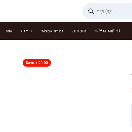
Skip
Products
search
to
content
হোম
সব পণ্য
আমাদের সম্পর্কে
যোগাযোগ
জনপ্রিয় ক্যাটাগরি
Save:
৳
90.00