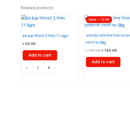
Related products
Save:
৳
10.00
ক্যাডবেরি ডেইরি মিল্ক সিল্ক হ্যাজে
Kit Kat কিটক্যাট 2 ফিঙ্গার 11.9gm
চকলেট বার 58g
৳
30.00
Original
Curren
৳
150.00
৳
140.00
price
price
Add to cart
was:
is:
Add to cart
৳ 150.00.
৳ 140.0
Kit
-
+
ক্যাডবেরি
Kat
ডেইরি
কিটক্যাট
মিল্ক
2
সিল্ক
ফিঙ্গার
হ্যাজেলনাট
11.9gm
চকলেট
quantity
বার
58g
quantity