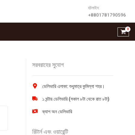
হটলাইন:
+8801781790596
সরবরাহের সুযোগ
ডেলিভারি এলাকা: শুধুমাত্র কুমিল্লা শহর।
১ ঘন্টায় ডেলিভারি (সকাল ৮টা থেকে রাত ৮টা)
ক্যাশ অন ডেলিভারি
রিটার্ন এবং ওয়ারেন্টি