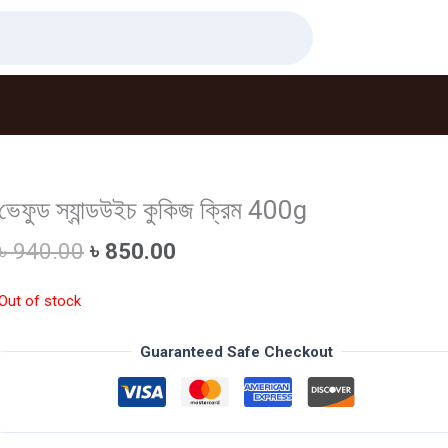
ভেফুড স্যান্ডউইচ কুকিজ ক্রিম 400g
Original
Current
৳
940.00
৳
850.00
price
price
was:
is:
Out of stock
৳ 940.00.
৳ 850.00.
Guaranteed Safe Checkout