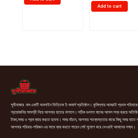
৳ 625.00.
৳ 580.00.
Add to cart
নিভিয়া
গোদরেজ
সেন্সিটিভ
এক্সপার্ট
কুলিং
হেয়ার
সেভিং
কালার
জেল
শ্যাম্পু
200ml
(Natural
quantity
black)
20+20gm
quantity
সুখীবাজার .কম একটি অনলাইন ভিত্তিক ই-কমার্স প্রতিষ্ঠান। কুমিল্লায় আমরাই প্রথম পরিবারে
প্রয়োজনিয় সামগ্রী নিয়ে আপনার হাতের নাগালে। সঠিক গুনগত মানের আসল পন্য ক্রয়ে অতিরি
টাকা,সময় ও শ্রম ব্যায় করতে হবেনা। সময় বাঁচান, আপনার শতব্যস্ততার মাঝে কিছু সময় যাতে
আপনার পরিবার-পরিজন এর সাথে ব্যয় করতে পারেন সেই সুযোগ করে দেওয়াই আমাদের লক্ষ্য।