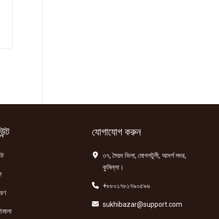
ন্ট
যোগাযোগ করুন
্ট
৩৭, সৈয়দ ভিলা, মোগলটুলী, আদর্শ সদর,
কুমিল্লা।
ি
+৮৮০১৭৮১৭৯০৫৯৬
তরণ
sukhibazar@support.com
িমালা