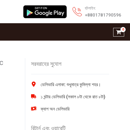
হটলাইন:
+8801781790596
c
সরবরাহের সুযোগ
ডেলিভারি এলাকা: শুধুমাত্র কুমিল্লা শহর।
১ ঘন্টায় ডেলিভারি (সকাল ৮টা থেকে রাত ৮টা)
ক্যাশ অন ডেলিভারি
রিটার্ন এবং ওয়ারেন্টি