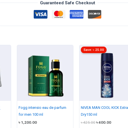
(India)
Guaranteed Safe Checkout
1pic
quantity
Save:
৳
25.00
Fogg intensio eau de parfum
NIVEA MAN COOL KICK Extra
for men 100 ml
Dry150 ml
Original
Current
৳
1,200.00
৳
425.00
৳
400.00
price
price