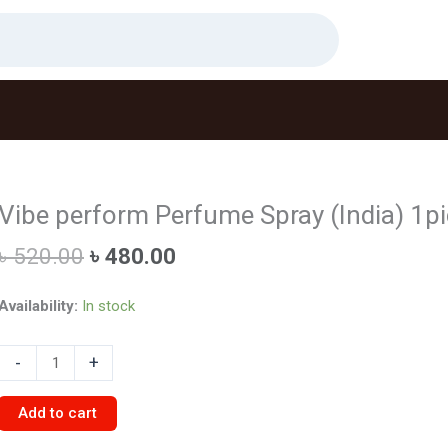
Vibe perform Perfume Spray (India) 1pi
Original
Current
৳
520.00
৳
480.00
price
price
was:
is:
Availability:
In stock
৳ 520.00.
৳ 480.00.
Vibe
-
+
perform
Perfume
Add to cart
Spray