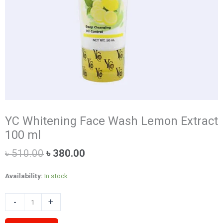
YC Whitening Face Wash Lemon Extract
100 ml
Original
Current
৳
510.00
৳
380.00
price
price
was:
is:
Availability:
In stock
৳ 510.00.
৳ 380.00.
YC
-
+
Whitening
Face