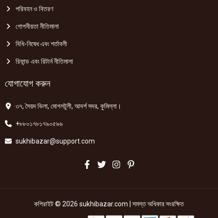
পরিবহন ও বিতরণ
গোপনীয়তা নীতিমালা
বিধি-নিষেধ এবং শর্তাবলী
রিফান্ড এবং রিটার্ন নীতিমালা
যোগাযোগ করুন
৩৭, সৈয়দ ভিলা, মোগলটুলী, আদর্শ সদর, কুমিল্লা।
+৮৮০১৭৮১৭৯০৫৯৬
sukhibazar@support.com
কপিরাইট © 2026 sukhibazar.com | সমস্ত অধিকার সংরক্ষিত