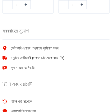
সেনসোডাইন
সেনসোডাইন
-
+
-
+
টুথ
টুথপেস্ট
পেস্ট
Fresh
ফ্রেশ
Mint
জেল
75gm
সরবরাহের সুযোগ
150gm
quantity
quantity
ডেলিভারি এলাকা: শুধুমাত্র কুমিল্লা শহর।
১ ঘন্টায় ডেলিভারি (সকাল ৮টা থেকে রাত ৮টা)
ক্যাশ অন ডেলিভারি
রিটার্ন এবং ওয়ারেন্টি
রিটার্ন শর্ত সাপেক্ষে
ওয়্যারেন্টি উপলব্ধ নয়