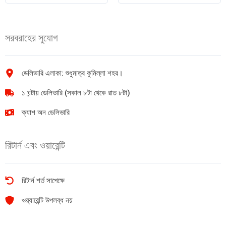
টমেটো
গোল্ড
সস
চা
340gm
500gm
সরবরাহের সুযোগ
quantity
quantity
ডেলিভারি এলাকা: শুধুমাত্র কুমিল্লা শহর।
১ ঘন্টায় ডেলিভারি (সকাল ৮টা থেকে রাত ৮টা)
ক্যাশ অন ডেলিভারি
রিটার্ন এবং ওয়ারেন্টি
রিটার্ন শর্ত সাপেক্ষে
ওয়্যারেন্টি উপলব্ধ নয়