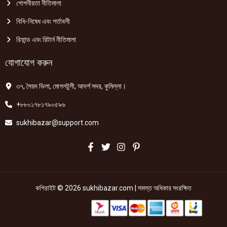
গোপনীয়তা নীতিমালা
বিধি-নিষেধ এবং শর্তাবলী
রিফান্ড এবং রিটার্ন নীতিমালা
যোগাযোগ করুন
৩৭, সৈয়দ ভিলা, মোগলটুলী, আদর্শ সদর, কুমিল্লা।
+৮৮০১৭৮১৭৯০৫৯৬
sukhibazar@support.com
কপিরাইট © 2026 sukhibazar.com | সমস্ত অধিকার সংরক্ষিত