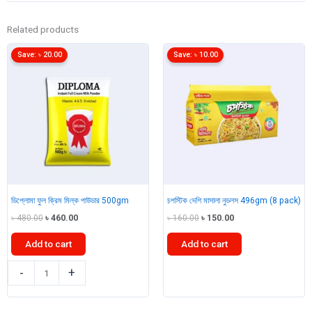
Related products
Save:
৳
20.00
Save:
৳
10.00
ডিপ্লোমা ফুল ক্রিম মিল্ক পাউডার 500gm
চপস্টিক দেশি মাসালা নুডলস 496gm (8 pack)
Original
Current
Original
Current
৳
480.00
৳
460.00
৳
160.00
৳
150.00
price
price
price
price
was:
is:
was:
is:
Add to cart
Add to cart
৳ 480.00.
৳ 460.00.
৳ 160.00.
৳ 150.00.
ডিপ্লোমা
চপস্টিক
-
+
ফুল
দেশি
ক্রিম
মাসালা